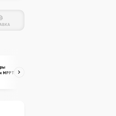
АВКА
еры
Контроллеры
ии MPPT
PWM Delta
от 2 546 ₽