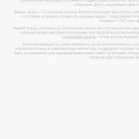
для жителей Москвы и ближнего подмосковья работает шоу-ру
описание, фото, характеристики т
Важно знать — Солнечная панель Восток подходит для любых
ав
состояние и точную стоимость указаны выше. Товар имеется в 
ближнего СНГ или о
Ищите товар, похожий на Солнечная панель Восток или более де
сайте интернет-магазина продукции для автопутешественников
солнечная панель
, чтобы узнать больше
Вся информация на сайте retrailer.ru носит исключительно с
характеристиках и комплектации может как содержать ошибки, т
быть основанием для предъявления каких-либо претензий. Пожал
товаров при получении. В