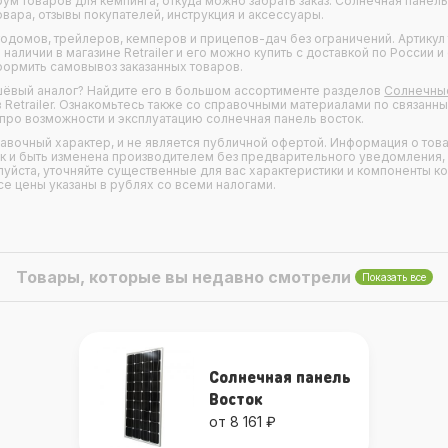
м товаров для кемпинга, откуда можно забрать заказ. Солнечная панель
овара, отзывы покупателей, инструкция и аксессуары.
тодомов
,
трейлеров
,
кемперов
и
прицепов-дач
без ограничений. Артикул 
наличии в магазине Retrailer и его можно купить с доставкой по России и
формить самовывоз заказанных товаров.
шёвый аналог? Найдите его в большом ассортименте разделов
Солнечны
 Retrailer. Ознакомьтесь также со справочными материалами по связанн
 про возможности и эксплуатацию солнечная панель восток.
правочный характер, и не является публичной офертой. Информация о това
ак и быть изменена производителем без предварительного уведомления,
уйста, уточняйте существенные для вас характеристики и компоненты к
се цены указаны в рублях со всеми налогами.
Товары, которые вы недавно смотрели
Показать все
Солнечная панель
Восток
от 8 161 ₽