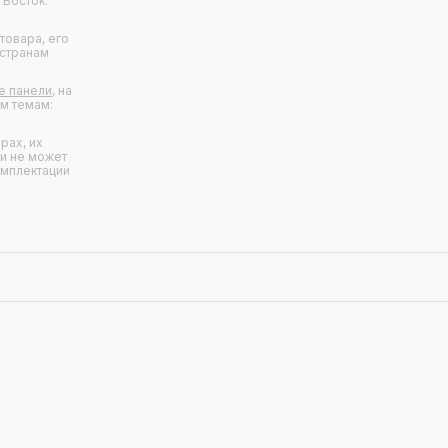
 Восток:
товара, его
 странам
е панели
, на
ым темам:
рах, их
 и не может
омплектации