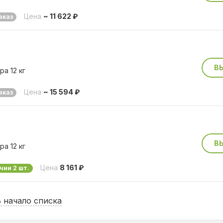
Цена
~ 11 622 ₽
аказ
В
а 12 кг
Цена
~ 15 594 ₽
аказ
В
а 12 кг
Цена
8 161 ₽
чии 2 шт.
В начало списка