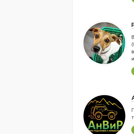
В
(
в
и
П
т