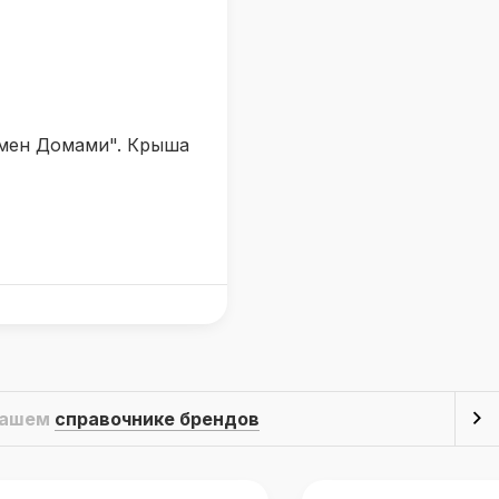
бмен Домами". Крыша
 нашем
справочнике брендов