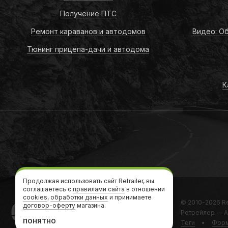
Получение ПТС
Ремонт караванов и автодомов
Видео: Об
Тюнинг прицепа-дачи и автодома
К
Продолжая использовать сайт Retrailer, вы
соглашаетесь с
правилами сайта
в отношении
cookies
,
обработки данных
и принимаете
Retrailer
© 2010-2026
Re
договор-оферту
магазина.
Ретрейлер — А
ПОНЯТНО
Теги
•
Форм