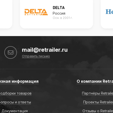
DELTA
Россия
Осн. в 2001 г.
mail@retrailer.ru
Отправить письмо
езная информация
О компании Retra
одборки товаров
Партнёры Retrail
Вопросы и ответы
Проекты Retraile
Документация
Отзывы о Retraile