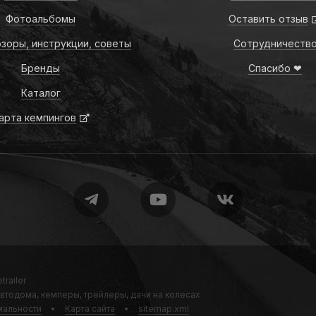
Фотоальбомы
Оставить отзыв
зоры, инструкции, советы
Сотрудничеств
Бренды
Спасибо ❤
Каталог
арта кемпингов
trailer
втодома, кемперы, трейлеры, дачи на колесах
альности
•
Карта сайта
•
sitemap.xml