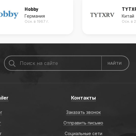
Hobby
TYTX
Германия
Китай
Осн. в 1967 г.
Осн. в 2
iler
Контакты
er
Заказать звонок
r
Отправить письмо
r
Социальные сети