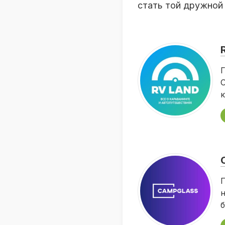
стать той дружной
Г
О
к
П
н
б