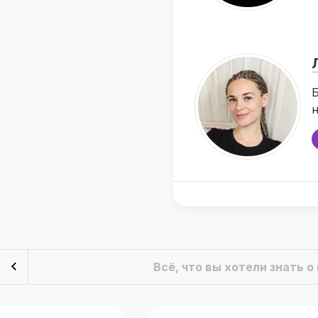
Б
н
Всё, что вы хотели знать 