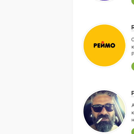
С
к
Р
А
к
н