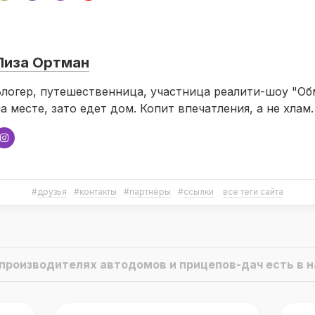
Лиза Ортман
логер, путешественница, участница реалити-шоу "О
а месте, зато едет дом. Копит впечатления, а не хлам.
#
друзья
#
контакты
#
партнёры
#
ссылки
все теги сайта
о производителях автодомов и прицепов-дач есть в