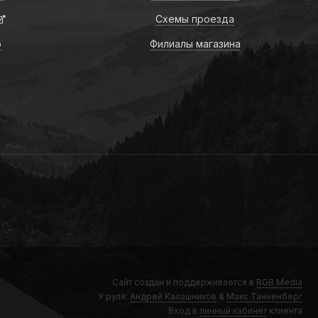
Схемы проезда
о
Филиалы магазина
Сайт создан и поддерживается в
RGB Media
У руля:
Андрей Калашников
&
Макс Танненберг
Вход в
личный кабинет
клиента