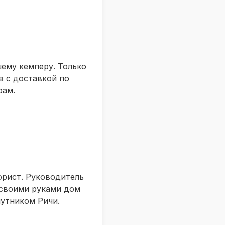
ему кемперу. Только
в с доставкой по
рам.
юрист. Руководитель
 своими руками дом
путником Ричи.