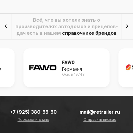
Всё, что вы хотели знать о
производителях автодомов и прицепов-
дач есть в нашем
справочнике брендов
FAWO
я
Германия
Осн. в 1974 г.
+7 (925) 380-55-50
mail@retrailer.ru
Перезвоните мне
Отправить письмо