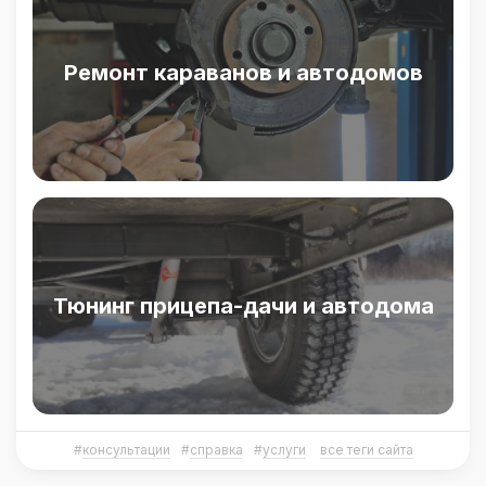
Ремонт караванов и автодомов
Тюнинг прицепа-дачи и автодома
#
консультации
#
справка
#
услуги
все теги сайта