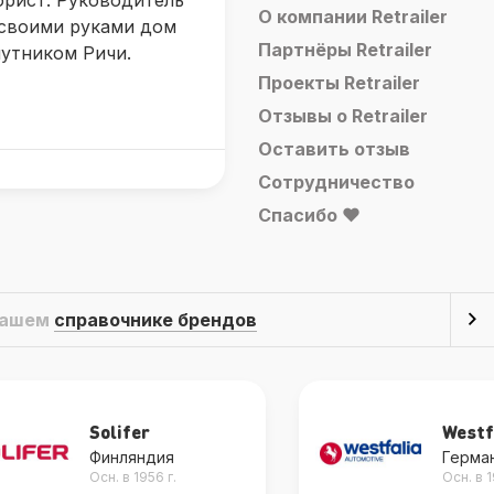
юрист. Руководитель
О компании Retrailer
 своими руками дом
Партнёры Retrailer
путником Ричи.
Проекты Retrailer
Отзывы о Retrailer
Оставить отзыв
Сотрудничество
Спасибо ❤
 нашем
справочнике брендов
Solifer
Westf
Финляндия
Герма
Осн. в 1956 г.
Осн. в 1