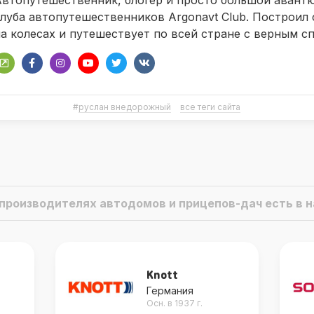
втопутешественник, блогер и просто большой авант
луба автопутешественников Argonavt Club. Построил
а колесах и путешествует по всей стране с верным с
#
руслан внедорожный
все теги сайта
о производителях автодомов и прицепов-дач есть в
Knott
Германия
Осн. в 1937 г.