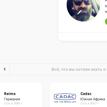
А
к
н
Всё, что вы хотели знать 
Reimo
Cadac
Германия
Южная Африка
Осн. в 1980 г.
Осн. в 1957 г.