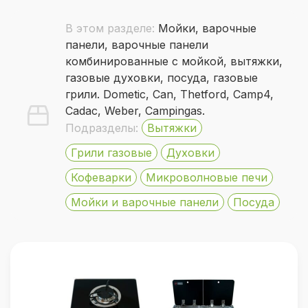
В этом разделе:
Мойки, варочные
панели, варочные панели
комбинированные с мойкой, вытяжки,
газовые духовки, посуда, газовые
грили. Dometic, Can, Thetford, Camp4,
Cadac, Weber, Campingas.
Подразделы:
Вытяжки
Грили газовые
Духовки
Кофеварки
Микроволновые печи
Мойки и варочные панели
Посуда