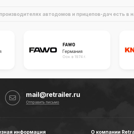
о производителях автодомов и прицепов-дач есть в
FAWO
я
Германия
Осн. в 1974 г.
mail@retrailer.ru
Отправить письмо
езная информация
О компании Retra