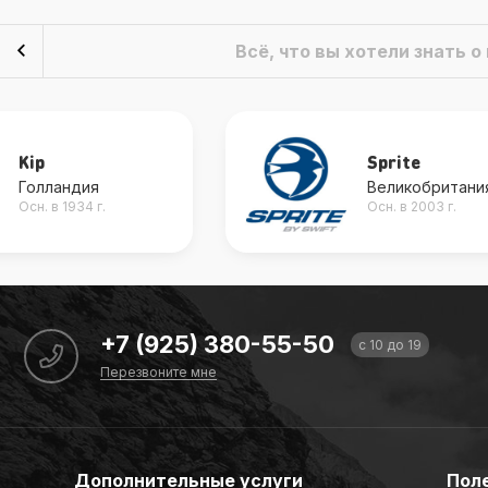
Всё, что вы хотели знать 
Kip
Sprite
Голландия
Великобритани
Осн. в 1934 г.
Осн. в 2003 г.
+7 (925) 380-55-50
с 10 до 19
Перезвоните мне
Дополнительные услуги
Пол