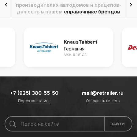
производителях автодомов и прицепов-
дач есть в нашем
справочнике брендов
KnausTabbert
Германия
Осн. в 1912 г.
+7 (925) 380-55-50
mail@retrailer.ru
Перезвоните мне
Отправить письмо