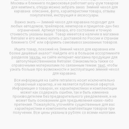
Москвы и ближнего подмосковья работает шоу-рум товаров
для кемпинга, откуда можно забрать заказ. Зимний чехол для
каравана: описание, фото, характеристики товара, отзывы
покупателей, инструкция и аксессуары.
Важно знать — Зимний чехол для каравана подходит для
любых
автодомов
,
трейлеров
,
кемперов
и
прицепов-дач
без
ограничений. Артикул товара, его состояние и точную
стоимость указаны выше. Товар имеется в наличии в магазине
Retrailer и его можно купить с доставкой по России и странам
ближнего СНГ или оформить самовывоз заказанных товаров.
Ищите товар, похожий на Зимний чехол для каравана или
более дешёвый аналог? Найдите его в большом ассортименте
разделов
Чехлы
, на сайте интернет-магазина продукции для
автопутешественников Retrailer. Ознакомьтесь также со
справочными материалами по связанным темам:
тент
, чтобы
узнать больше про возможности и эксплуатацию зимний чехол
для каравана.
Вся информация на сайте retrailer.ru носит исключительно
справочный характер, и не является публичной офертой.
Информация о товарах, их характеристиках и комплектации
может как содержать ошибки, так и быть изменена
производителем без предварительного уведомления, и не
может быть основанием для предъявления каких-либо
претензий. Пожалуйста, уточняйте существенные для вас
характеристики и компоненты комплектации товаров при
получении. Все цены указаны в рублях со всеми налогами.