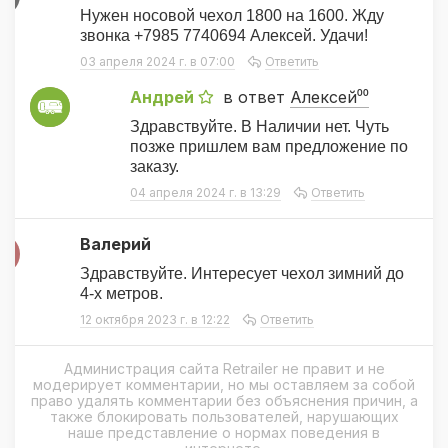
Нужен носовой чехол 1800 на 1600. Жду
звонка +7985 7740694 Алексей. Удачи!
03 апреля 2024 г. в 07:00
Ответить
Андрей
в ответ
Алексей⁰⁰
А
Здравствуйте. В Наличии нет. Чуть
позже пришлем вам предложение по
заказу.
04 апреля 2024 г. в 13:29
Ответить
Валерий
В
Здравствуйте. Интересует чехол зимний до
4-х метров.
12 октября 2023 г. в 12:22
Ответить
Администрация сайта Retrailer не правит и не
модерирует комментарии, но мы оставляем за собой
право удалять комментарии без объяснения причин, а
также блокировать пользователей, нарушающих
наше представление о нормах поведения в