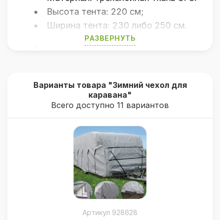
Высота тента: 220 см;
Ширина тента: 230 либо 250 см.
РАЗВЕРНУТЬ
Универсальный тент защищает
караван от: роста водорослей,
Варианты товара "Зимний чехол для
механических загрязнений,
каравана"
птичьего помета, обесцвечивания
Всего доступно 11 вариантов
краски, старения пластиков
(окон) и герметиков, кислотных
дождей (коррозии алюминиевых
деталей кузова).
Артикул 928628