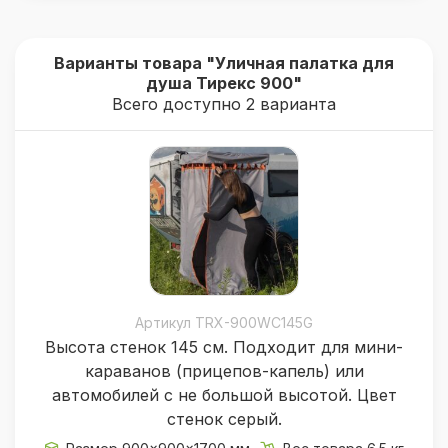
Два варианта высоты стенок 1450 и
1750 мм. Общая максимальная высота
Варианты товара "Уличная палатка для
1700 и 2000 мм соответственно;
душа Тирекс 900"
Всего доступно 2 варианта
Два варианта цвета занавесок:
серый или бежевый;
Комплектация
Защитный непромокаемый чехол
для транспортировки, устойчивый к УФ
излучению с двойным замком;
Каркас;
Артикул TRX-900WC145G
Высота стенок 145 см. Подходит для мини-
Крыша;
караванов (прицепов-капель) или
Органайзер;
автомобилей с не большой высотой. Цвет
Стенки с четырех сторон и одной
стенок серый.
вертикальной молнией.