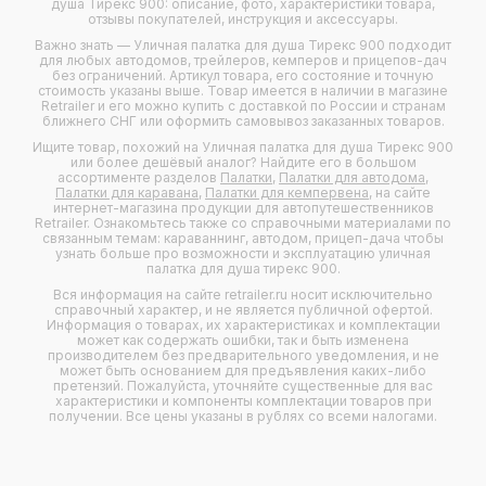
душа Тирекс 900: описание, фото, характеристики товара,
отзывы покупателей, инструкция и аксессуары.
Важно знать — Уличная палатка для душа Тирекс 900 подходит
для любых
автодомов
,
трейлеров
,
кемперов
и
прицепов-дач
без ограничений. Артикул товара, его состояние и точную
стоимость указаны выше. Товар имеется в наличии в магазине
Retrailer и его можно купить с доставкой по России и странам
ближнего СНГ или оформить самовывоз заказанных товаров.
Ищите товар, похожий на Уличная палатка для душа Тирекс 900
или более дешёвый аналог? Найдите его в большом
ассортименте разделов
Палатки
,
Палатки для автодома
,
Палатки для каравана
,
Палатки для кемпервена
, на сайте
интернет-магазина продукции для автопутешественников
Retrailer. Ознакомьтесь также со справочными материалами по
связанным темам: караваннинг, автодом, прицеп-дача чтобы
узнать больше про возможности и эксплуатацию уличная
палатка для душа тирекс 900.
Вся информация на сайте retrailer.ru носит исключительно
справочный характер, и не является публичной офертой.
Информация о товарах, их характеристиках и комплектации
может как содержать ошибки, так и быть изменена
производителем без предварительного уведомления, и не
может быть основанием для предъявления каких-либо
претензий. Пожалуйста, уточняйте существенные для вас
характеристики и компоненты комплектации товаров при
получении. Все цены указаны в рублях со всеми налогами.