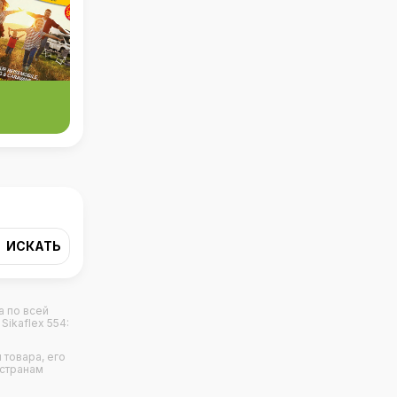
а по всей
Sikaflex 554:
 товара, его
 странам