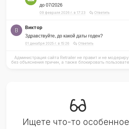
до 07/2026
09 февраля 2026 г. в 17:23
Ответить
Виктор
В
Здравствуйте, до какой даты годен?
01 декабря 2025 г. в 15:26
Ответить
Администрация сайта Retrailer не правит и не модери
без объяснения причин, а также блокировать пользоват
Ищете что-то особенное