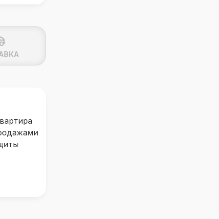
АВКА
квартира
продажами
ащиты