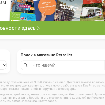
гам
ОБНОСТИ ЗДЕСЬ
Поиск в магазине Retrailer
r.ru по доступной цене от 3 856 ₽ прямо сейчас. Доставка заказов возможн
рум товаров для кемпинга, откуда можно забрать заказ. Клей-герметик 
овара, отзывы покупателей, инструкция и аксессуары.
втодомов
,
трейлеров
,
кемперов
и
прицепов-дач
без ограничений. Артикул
наличии в магазине Retrailer и его можно купить с доставкой по России и
формить самовывоз заказанных товаров.