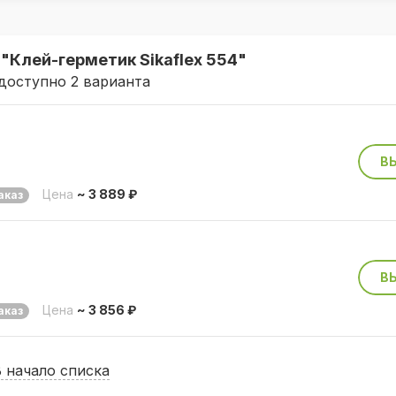
"Клей-герметик Sikaflex 554"
доступно 2 варианта
В
Цена
~ 3 889 ₽
аказ
В
Цена
~ 3 856 ₽
аказ
В начало списка