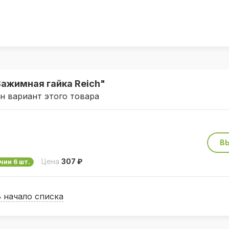
Зажимная гайка Reich"
ин вариант этого товара
В
Цена
307 ₽
чии 6 шт.
В начало списка