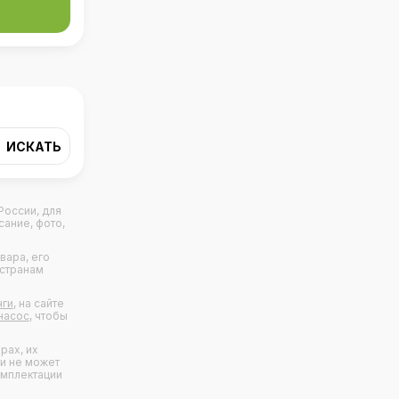
 России, для
сание, фото,
вара, его
 странам
нги
, на сайте
насос
, чтобы
рах, их
 и не может
омплектации