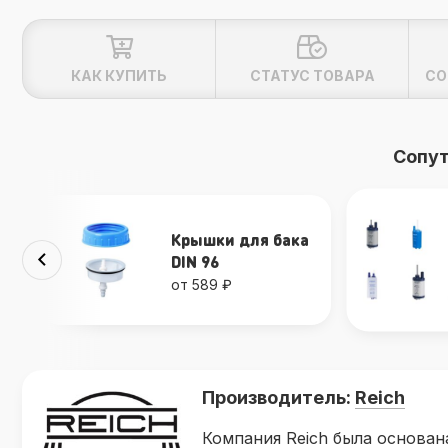
КАК КУПИТЬ
СТАТУС ТОВАРА
СО
Сопу
Крышки для бака
DIN 96
от 589 ₽
Производитель:
Reich
Компания Reich была основана