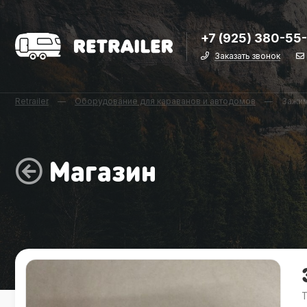
+7 (925) 380-55
Заказать звонок
Retrailer
—
Оборудование для караванов и автодомов
—
Зажим
Магазин
Т