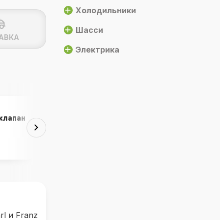
Холодильники
Шасси
АВКА
Электрика
клапан
Крышки для бака
DIN 96
от 589 ₽
l и Franz