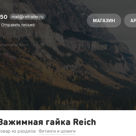
-50
mail@retrailer.ru
МАГАЗИН
А
Отправить письмо
ная гайка Reich
Зажимная гайка Reich
овар из раздела:
Фитинги и шланги