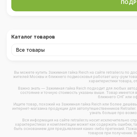
ПОДР
Каталог товаров
Вы можете купить
Зажимная гайка Reich
на сайте retrailer.ru по 
жителей Москвы и ближнего подмосковья работает шоу-рум товаров
характеристики товара, о
Важно знать — Зажимная гайка Reich подходит для любых
авто
состояние и точную стоимость указаны выше. Товар имеется в 
ближнего СНГ или о
Ищите товар, похожий на Зажимная гайка Reich или более дешёв
интернет-магазина продукции для автопутешественников Retraile
узнать больше про возмож
Вся информация на сайте retrailer.ru носит исключительно с
характеристиках и комплектации может как содержать ошибки, т
быть основанием для предъявления каких-либо претензий. Пожал
товаров при получении. В