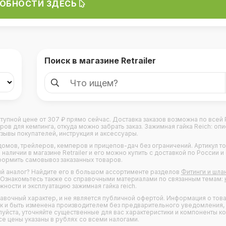
ОБНОСТИ ЗДЕСЬ
Поиск в магазине Retrailer
доступной цене от 307 ₽ прямо сейчас. Доставка заказов возможна по всей
 для кемпинга, откуда можно забрать заказ. Зажимная гайка Reich: опи
тзывы покупателей, инструкция и аксессуары.
домов
,
трейлеров
,
кемперов
и
прицепов-дач
без ограничений. Артикул то
наличии в магазине Retrailer и его можно купить с доставкой по России и
формить самовывоз заказанных товаров.
ый аналог? Найдите его в большом ассортименте разделов
Фитинги и шла
r. Ознакомьтесь также со справочными материалами по связанным темам:
ности и эксплуатацию зажимная гайка reich.
правочный характер, и не является публичной офертой. Информация о това
ак и быть изменена производителем без предварительного уведомления,
уйста, уточняйте существенные для вас характеристики и компоненты к
се цены указаны в рублях со всеми налогами.