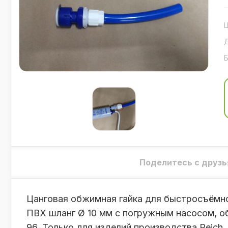
Поделитесь с друзь
Цанговая обжимная гайка для быстросъёмно
ПВХ шланг Ø 10 мм с погружным насосом, о
96. Только для изделий производства Reich.