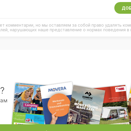
ДОБ
рует комментарии, но мы оставляем за собой право удалять ко
елей, нарушающих наше представление о нормах поведения в 
?
гам