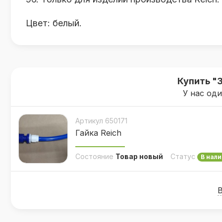
Цвет: белый.
Купить "
У нас од
Артикул 650171
Гайка Reich
Состояние
Товар новый
Статус
В нали