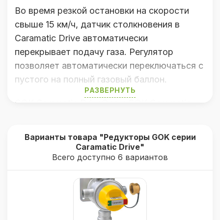
Во время резкой остановки на скорости
свыше 15 км/ч, датчик столкновения в
Caramatic Drive автоматически
перекрывает подачу газа. Регулятор
позволяет автоматически переключаться с
пустого на полный газовый баллон.
РАЗВЕРНУТЬ
GOK Caramatic DriveOne и GOK Caramatic
DriveTwo со встроенными датчиками
столкновения в сочетании со шлангами
Варианты товара "Редукторы GOK серии
высокого давления и с защитой от разрыва
Caramatic Drive"
Всего доступно 6 вариантов
соответствуют стандартам и нормам
безопасности в Европе и обязательны для
использования в кемперах с газовой
системой отопления во время движения.