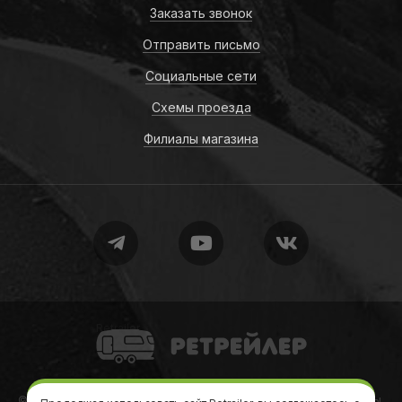
Заказать звонок
Отправить письмо
Социальные сети
Схемы проезда
Филиалы магазина
Retrailer
© 2010-2026
Retrailer
Ретрейлер — Автодома, кемперы, трейлеры,