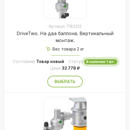
Благодаря простому монтажу редуктора
GOK Caramatic упрощается модернизация
газовой системы в любом типе караванов,
кемперов и автодомов. Редуктор не
Артикул 7182313
DriveTwo. На два баллона. Вертикальный
требует подключения к системе
монтаж.
электроснабжения.
Вес товара 2 кг
Технические характеристики:
Состояние
Товар новый
Статус
В наличии 1 шт.
Цена
32 778 ₽
Давление на выходе: 30 мбар;
Расход: 1,5 кг/ч;
ВЫБРАТЬ
Значение задержки на датчике
столкновения: 3,5 г +/ — 0,5 г;
Вход регулятора: внешняя резьба
M20x1,5;
Выход регулятора: RVS8 и RVS10
(для газовой трубки 8 мм или 10 мм);