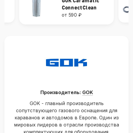
GOK Caramatic
c
с
ConnectClean
от 590 ₽
Производитель:
GOK
GOK - главный производитель
сопутствующего газового оснащения для
караванов и автодомов в Европе. Один из
мировых лидеров в отрасли производства
комплектующих для оборудования,