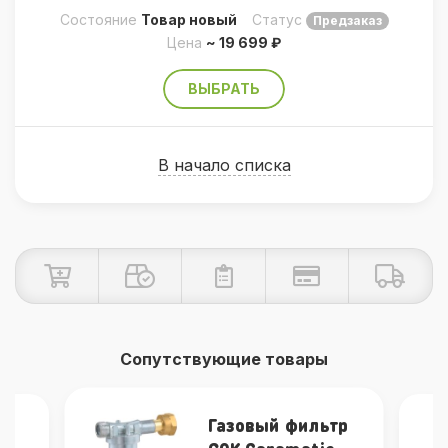
Состояние
Товар новый
Статус
Предзаказ
Цена
~ 19 699 ₽
ВЫБРАТЬ
В начало списка
Сопутствующие товары
Газовый фильтр
г