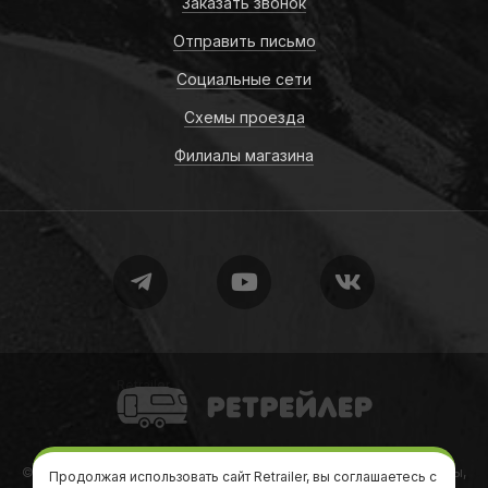
Заказать звонок
Отправить письмо
Социальные сети
Схемы проезда
Филиалы магазина
Retrailer
© 2010-2026
Retrailer
Ретрейлер — Автодома, кемперы, трейлеры,
Продолжая использовать сайт Retrailer, вы соглашаетесь с