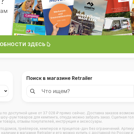
?
гам
ОБНОСТИ ЗДЕСЬ
Поиск в магазине Retrailer
r.ru по доступной цене от 37 028 ₽ прямо сейчас. Доставка заказов возмож
оу-рум товаров для кемпинга, откуда можно забрать заказ. Сцепная гол
и товара, отзывы покупателей, инструкция и аксессуары.
втодомов
,
трейлеров
,
кемперов
и
прицепов-дач
без ограничений. Артикул
наличии в магазине Retrailer и его можно купить с доставкой по России и