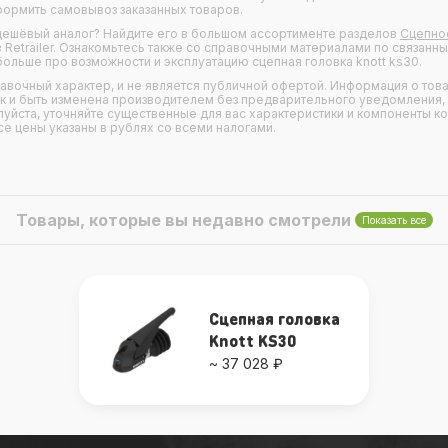
формить самовывоз заказанных товаров.
 дешёвый аналог? Найдите его в большом ассортименте разделов
Сцепно
 Retrailer. Ознакомьтесь также со справочными материалами по связанн
больше про возможности и эксплуатацию сцепная головка knott ks30.
правочный характер, и не является публичной офертой. Информация о това
ак и быть изменена производителем без предварительного уведомления,
уйста, уточняйте существенные для вас характеристики и компоненты к
се цены указаны в рублях со всеми налогами.
Товары, которые вы недавно смотрели
Показать все
Сцепная головка
Knott KS30
~ 37 028 ₽