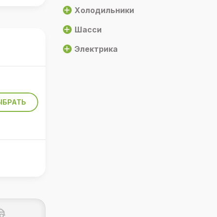
Холодильники
 есть
Шасси
Электрика
р
чной
 (при
ЫБРАТЬ
ение