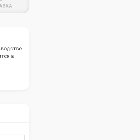
АВКА
зводстве
тся в