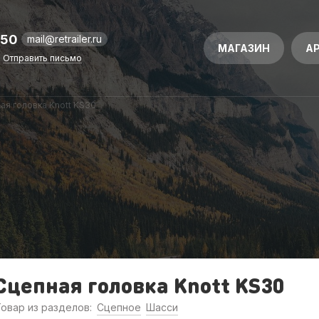
-50
mail@retrailer.ru
МАГАЗИН
А
Отправить письмо
ая головка Knott KS30
Сцепная головка Knott KS30
овар из разделов:
Сцепное
Шасси