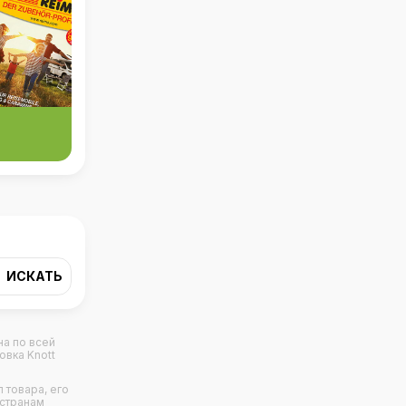
на по всей
овка Knott
 товара, его
 странам