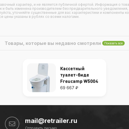
правочный характер, и не является публичной офертой. Информация о това
ак и быть изменена производителем без предварительного уведомления,
уйста, уточняйте существенные для вас характеристики и компоненты к
се цены указаны в рублях со всеми налогами.
Товары, которые вы недавно смотрели
Показать все
Кассетный
туалет-биде
Freucamp W5004
69 667 ₽
mail@retrailer.ru
Отправить письмо