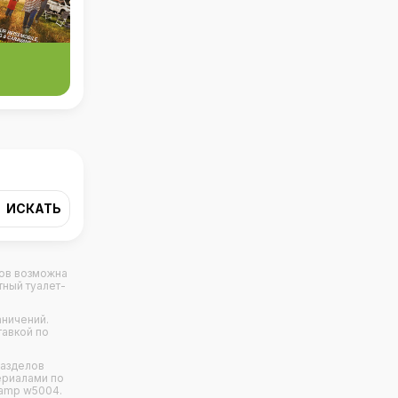
азов возможна
тный туалет-
аничений.
тавкой по
разделов
териалами по
camp w5004.