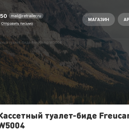
-50
mail@retrailer.ru
МАГАЗИН
А
Отправить письмо
тный туалет-биде Freucamp W5004
Кассетный туалет-биде Freuc
W5004