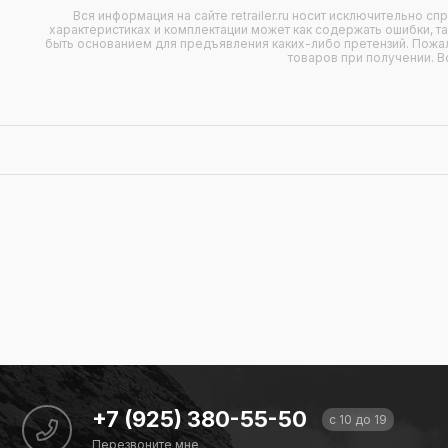
Вся информация на сайте retrailer.ru носит исключительно с
характеристиках и комплектации может как содержать ошибки, т
быть основанием для предъявления каких-либо претензий. Пожал
товаров при получении. В
+7 (925) 380-55-50
с 10 до 19
Перезвоните мне