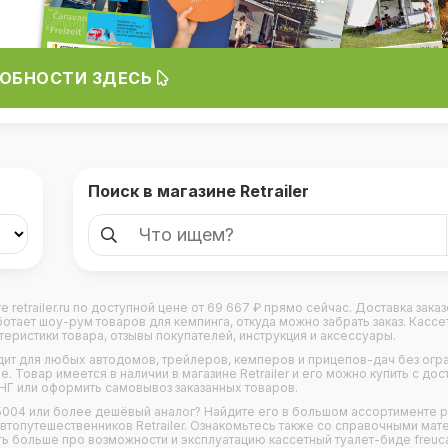
ОБНОСТИ ЗДЕСЬ
Поиск в магазине Retrailer
е retrailer.ru по доступной цене от 69 667 ₽ прямо сейчас. Доставка зак
тает шоу-рум товаров для кемпинга, откуда можно забрать заказ. Кассе
еристики товара, отзывы покупателей, инструкция и аксессуары.
дит для любых
автодомов
,
трейлеров
,
кемперов
и
прицепов-дач
без огр
. Товар имеется в наличии в магазине Retrailer и его можно купить с дос
НГ или оформить самовывоз заказанных товаров.
5004 или более дешёвый аналог? Найдите его в большом ассортименте 
 автопутешественников Retrailer. Ознакомьтесь также со справочными ма
ать больше про возможности и эксплуатацию кассетный туалет-биде freu