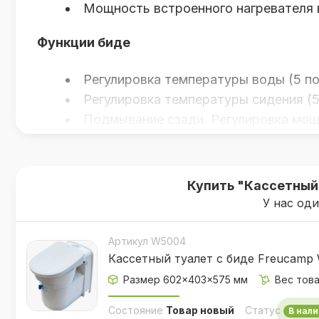
Мощность встроенного нагревателя 
Функции биде
Регулировка температуры воды (5 по
Регулировка температуры сидения (5
Подмывание сзади. Регулировка мощн
позиций). Автоматический режим подм
Подмывание спереди. Отдельная фор
(5 позиций). Регулировка вылета канюл
Купить "Кассетный
Сушка. Регулировка температуры суш
У нас од
Ночная мягкая подсветка чаши;
Встроенное дезодорирование воздух
Артикул W5004
Автоматическое выключение подмыва
Кассетный туалет с биде Freucamp
Управление всеми функциями при по
Размер 602×403×575 мм
Вес това
кнопкой на сидении.
Состояние
Товар новый
Статус
В нали