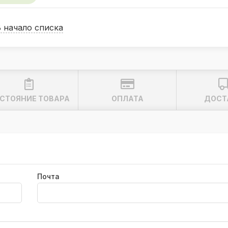
В начало списка
ность смыва;
0°. При этом необходим демонтаж биде (4 винта)
сиками. Объем кассеты 18 л;
.
СТОЯНИЕ ТОВАРА
ОПЛАТА
ДОСТ
Почта
;