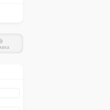
;
АВКА