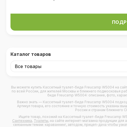
ПОДР
Каталог товаров
Вы можете купить
Кассетный туалет-биде Freucamp W5004
на сайт
по всей России, для жителей Москвы и ближнего подмосковья рабо
биде Freucamp W5004: описание, фото, характ
Важно знать — Кассетный туалет-биде Freucamp W5004 подхо
Артикул товара, его состояние и точную стоимость указаны выше
России и странам ближнего С
Ищите товар, похожий на Кассетный туалет-биде Freucamp W
Сантехника
,
Туалеты
, на сайте интернет-магазина продукции для
связанным темам: караваннинг, автодом, прицеп-дача чтобы узн