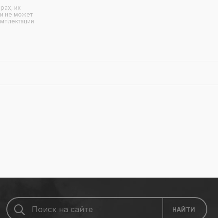
рах, их
 и не может
омплектации