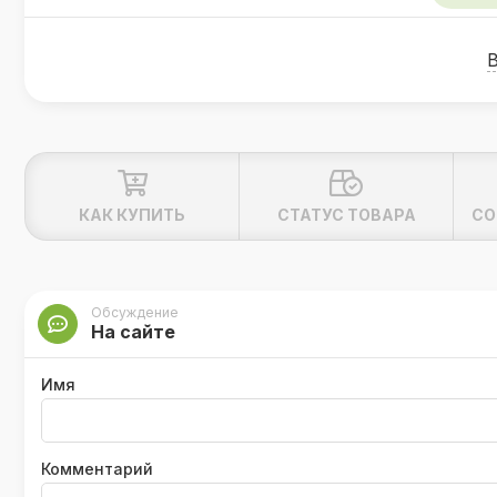
Технические характеристики туалета
Вакуумный клапан, повышающий мощ
Возможность повернуть сидение на 9
Максимальная нагрузка 120 кг;
Кассетка с выдвижной ручкой и коле
В комплекте сервисный люк с замком
КАК КУПИТЬ
СТАТУС ТОВАРА
СО
Комплект поставки
Туалет;
Обсуждение
На сайте
Кассета;
Биде;
Имя
Сервисный ключ с замком и ключами
Пульт ДУ с держателем на стену.
Комментарий