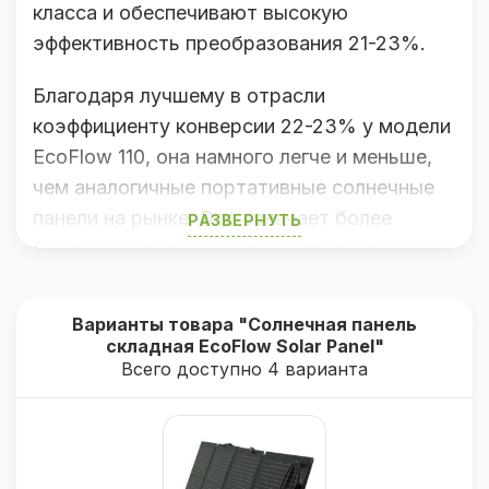
класса и обеспечивают высокую
эффективность преобразования 21-23%.
Благодаря лучшему в отрасли
коэффициенту конверсии 22-23% у модели
EcoFlow 110, она намного легче и меньше,
чем аналогичные портативные солнечные
панели на рынке. Это означает более
РАЗВЕРНУТЬ
быструю и легкую зарядку, где бы вы ни
находились.
Варианты товара "Солнечная панель
Полностью водонепроницаемая и
складная EcoFlow Solar Panel"
пыленепроницаемая конструкция из
Всего доступно 4 варианта
высокопрочного композитного материала.
Портативные солнечные панели могут
продолжать собирать энергию солнца