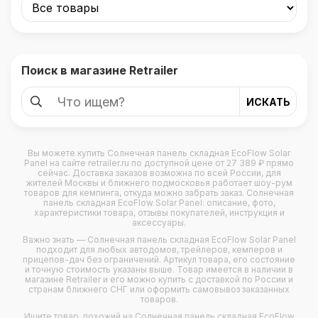
Поиск в магазине Retrailer
Вы можете купить
Солнечная панель складная EcoFlow Solar
Panel
на сайте retrailer.ru по доступной цене от 27 389 ₽ прямо
сейчас. Доставка заказов возможна по всей России, для
жителей Москвы и ближнего подмосковья работает шоу-рум
товаров для кемпинга, откуда можно забрать заказ. Солнечная
панель складная EcoFlow Solar Panel: описание, фото,
характеристики товара, отзывы покупателей, инструкция и
аксессуары.
Важно знать — Солнечная панель складная EcoFlow Solar Panel
подходит для любых
автодомов
,
трейлеров
,
кемперов
и
прицепов-дач
без ограничений. Артикул товара, его состояние
и точную стоимость указаны выше. Товар имеется в наличии в
магазине Retrailer и его можно купить с доставкой по России и
странам ближнего СНГ или оформить самовывоз заказанных
товаров.
Ищите товар, похожий на Солнечная панель складная EcoFlow