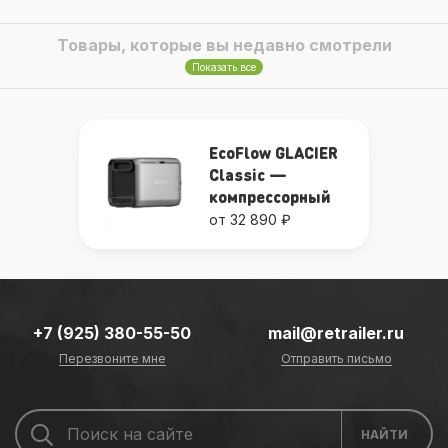
Товары, которые вы недавно смотрели
Показать все
EcoFlow GLACIER
Classic —
компрессорный
холодильник с
от 32 890 ₽
аккумулятором
+7 (925) 380-55-50
mail@retrailer.ru
Перезвоните мне
Отправить письмо