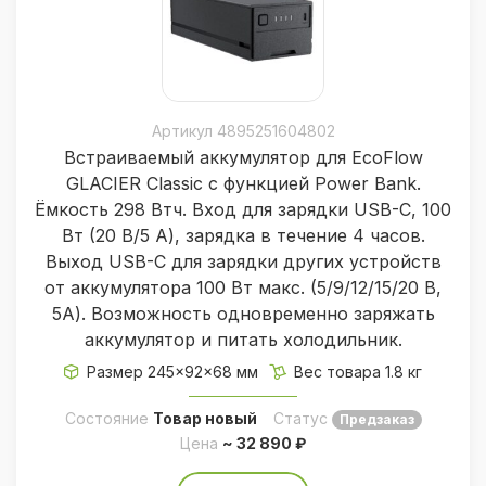
аккумулятор ёмкостью 298 Вт⋅ч, который
даёт до 43 часов работы при температуре
+4 °C у 35-литровой модели и около 39
часов у 45 и 55 литров (при умеренной
Артикул 4895251604802
температуре окружающей среды и
Встраиваемый аккумулятор для EcoFlow
экономичном режиме). То есть можно
GLACIER Classic с функцией Power Bank.
спокойно пережить ночёвку на диком
Ёмкость 298 Втч. Вход для зарядки USB-C, 100
стоянке или длинный перегон без
Вт (20 В/5 А), зарядка в течение 4 часов.
включения генератора и постоянной
Выход USB-C для зарядки других устройств
привязки к внешнему питанию.
от аккумулятора 100 Вт макс. (5/9/12/15/20 В,
5А). Возможность одновременно заряжать
Подключение к электросети тоже
аккумулятор и питать холодильник.
продумано под автотуризм: холодильники
Размер 245×92×68 мм
Вес товара 1.8 кг
работают как от обычной розетки 220 В,
Состояние
Товар новый
Статус
Предзаказ
так и от бортовой сети 12/24 В, а также от
Цена
~ 32 890 ₽
солнечных панелей через