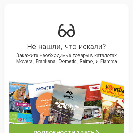
быстрого охлаждения или Eco для
экономии энергии), просматривать
историю температур и получать
уведомления, если внутри становится
теплее заданного значения.
Не нашли, что искали?
Для автотуристов и владельцев
Закажите необходимые товары в каталогах
автодомов EcoFlow Glacier Classic
Movera, Frankana, Dometic, Reimo, и Fiamma
закрывает сразу несколько задач: это и
полноценный холодильник для длительных
путешествий, и морозильная камера для
запасов мяса или полуфабрикатов, и
автономное решение на случай стоянок
вдали от инфраструктуры. Продуманная
энергетика, компактные размеры, разные
по объёму модели и удобное управление
ПОДРОБНОСТИ ЗДЕСЬ