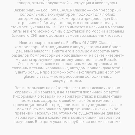
товара, отзывы покупателей, инструкция и аксессуары.
Важно знать — EcoFlow GLACIER Classic — компрессорный
холодильник с аккумулятором подходит для любых
автодомов
,
трейлеров
,
кемперов
и
прицепов-дач
без
ограничений. Артикул товара, его состояние и точную
стоимость указаны выше. Товар имеется в наличии в магазине
Retrailer и его можно купить с доставкой по России и странам
ближнего СНГ или оформить самовывоз заказанных товаров.
Ищите товар, похожий на EcoFlow GLACIER Classic —
компрессорный холодильник с аккумулятором или более
дешёвый аналог? Найдите его в большом ассортименте
разделов
Компрессорные холодильники
, на сайте интернет-
магазина продукции для автопутешественников Retrailer.
Ознакомьтесь также со справочными материалами по
связанным темам: караваннинг, автодом, прицеп-дача чтобы
узнать больше про возможности и эксплуатацию ecoflow
glacier classic — компрессорный холодильник с
аккумулятором.
Вся информация на сайте retrailer.ru носит исключительно
справочный характер, и не является публичной офертой.
Информация о товарах, их характеристиках и комплектации
может как содержать ошибки, так и быть изменена
производителем без предварительного уведомления, и не
может быть основанием для предъявления каких-либо
претензий. Пожалуйста, уточняйте существенные для вас
характеристики и компоненты комплектации товаров при
получении. Все цены указаны в рублях со всеми налогами.