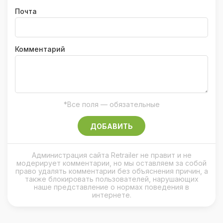
широкими ручками удобен при переноске и
Почта
безопасен в тесном салоне. Варианты на
45 и 55 литров имеют две независимые
Комментарий
камеры с раздельной регулировкой
температуры, а крышка с двусторонним
открыванием упрощает доступ к
содержимому независимо от того, как
*Все поля — обязательные
именно установлен холодильник в машине.
ДОБАВИТЬ
Управление тоже заточено под
современный формат путешествий. Все
Администрация сайта Retrailer не правит и не
основные настройки доступны с панели на
модерирует комментарии, но мы оставляем за собой
право удалять комментарии без объяснения причин, а
корпусе, а через фирменное приложение
также блокировать пользователей, нарушающих
наше представление о нормах поведения в
EcoFlow можно дистанционно следить за
интернете.
температурой, уровнем заряда батареи,
переключать режимы работы (Max для