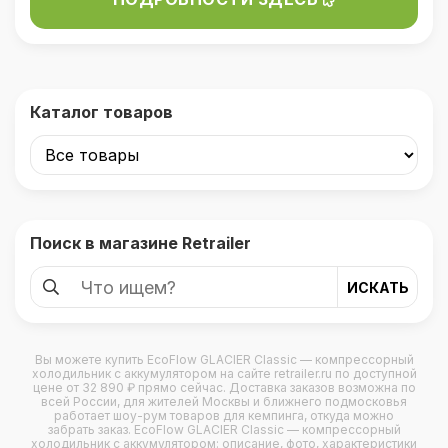
делают эту серию интересным вариантом
для тех, кто хочет получить "домашний"
уровень комфорта и свежие продукты в
дороге, не завися от пакетов льда и
Каталог товаров
ближайшего магазина.
Поиск в магазине Retrailer
Вы можете купить
EcoFlow GLACIER Classic — компрессорный
холодильник с аккумулятором
на сайте retrailer.ru по доступной
цене от 32 890 ₽ прямо сейчас. Доставка заказов возможна по
всей России, для жителей Москвы и ближнего подмосковья
работает шоу-рум товаров для кемпинга, откуда можно
забрать заказ. EcoFlow GLACIER Classic — компрессорный
холодильник с аккумулятором: описание, фото, характеристики