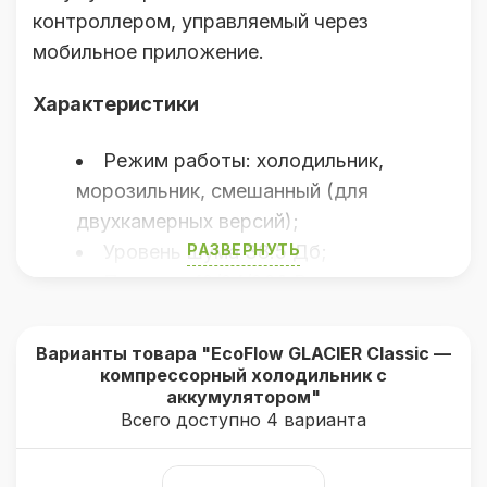
контроллером, управляемый через
мобильное приложение.
Характеристики
Режим работы: холодильник,
морозильник, смешанный (для
двухкамерных версий);
Уровень шума 38.5 Дб;
РАЗВЕРНУТЬ
Питание: 12/24/230 В или от
встроенного аккумулятора
(приобретается дополнительно);
Варианты товара "EcoFlow GLACIER Classic —
Высокоэффективный компрессор с
компрессорный холодильник с
аккумулятором"
медной обмоткой;
Всего доступно 4 варианта
Штатный аккумулятор
поддерживает температуру +4°C до