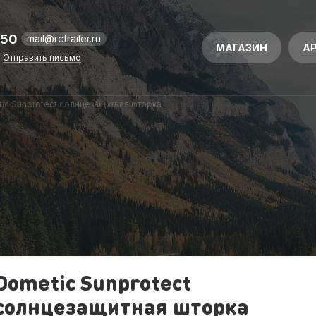
-50
mail@retrailer.ru
МАГАЗИН
А
Отправить письмо
ic Sunprotect солнцезащитная шторка
Dometic Sunprotect
солнцезащитная шторка