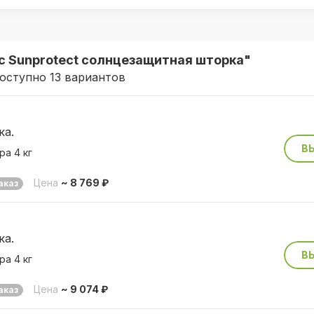
c Sunprotect солнцезащитная шторка"
оступно 13 вариантов
ка.
В
ра 4 кг
Цена
~ 8 769 ₽
аказ
ка.
В
ра 4 кг
Цена
~ 9 074 ₽
аказ