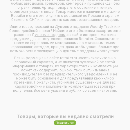
любых
автодомов
,
трейлеров
,
кемперов
и
прицепов-дач
без
ограничений. Артикул товара, его состояние и точную
стоимость указаны выше. Товар имеется в наличии в магазине
Retrailer и его можно купить с доставкой по России и странам
ближнего СНГ или оформить самовывоз заказанных товаров.
Ищите товар, похожий на Душевые поддоны Woordy Track или
более дешёвый аналог? Найдите его в большом ассортименте
разделов
Душевые поддоны
, на сайте интернет-магазина
продукции для автопутешественников Retrailer. Ознакомьтесь
также со справочными материалами по связанным темам:
караваннинг, автодом, прицеп-дача чтобы узнать больше про
возможности и эксплуатацию душевые поддоны woordy track.
Вся информация на сайте retrailer.ru носит исключительно
справочный характер, и не является публичной офертой.
Информация о товарах, их характеристиках и комплектации
может как содержать ошибки, так и быть изменена
производителем без предварительного уведомления, и не
может быть основанием для предъявления каких-либо
претензий. Пожалуйста, уточняйте существенные для вас
характеристики и компоненты комплектации товаров при
получении. Все цены указаны в рублях со всеми налогами.
Товары, которые вы недавно смотрели
Показать все