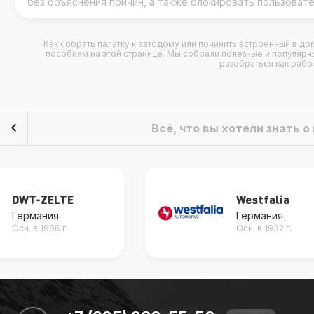
без объяснения причин, а также блокировать пользоват
Как собрать палатку к автодому или починить встроенный в д
пособиям на этой странице. Мы собрали полезные и популяр
разобраться как рабо
Всё, что вы хотели знать 
Westfalia
Weinsberg
Германия
Германия
Осн. в 1932 г.
Осн. в 1912 г.