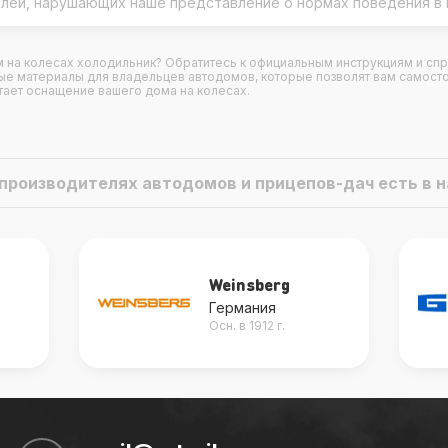
елей, нарушающих наше представление о нормах поведения в 
ом на колесах холодильник? Обратитесь к официальным инструкциям и с
ные материалы для владельцев автодомов, которые позволят вам самост
тает оснащение вашего дома на колесах.
о производителях автодомов и прицепов-дач есть в
GOK
Германия
Осн. в 1968 г.