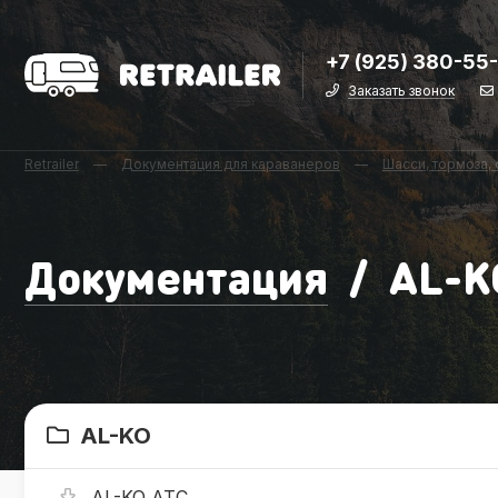
+7 (925) 380-55
Заказать звонок
Retrailer
—
Документация для караванеров
—
Шасси, тормоза,
Документация
/
AL-K
AL-KO
AL-KO ATC