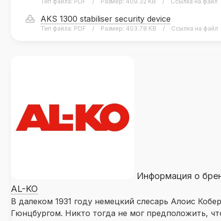
Тип файла:
PDF
/
Размер:
409.32 KB
/
Ссылка на файл
AKS 1300 stabiliser security device
Тип файла:
PDF
/
Размер:
403.78 KB
/
Ссылка на файл
Информация о бре
AL-KO
В далеком 1931 году немецкий слесарь Алоис Кобе
Гюнцбургом. Никто тогда не мог предположить, что