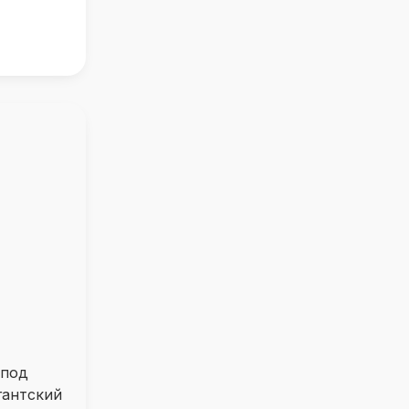
 под
гантский