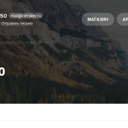
-50
mail@retrailer.ru
МАГАЗИН
А
Отправить письмо
 сцепные устройства
—
AL-KO
O