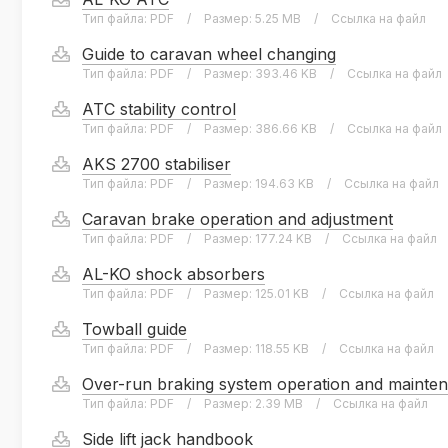
Тип файла:
PDF
/
Размер:
5.25 MB
/
Ссылка на файл
Guide to caravan wheel changing
Тип файла:
PDF
/
Размер:
393.46 KB
/
Ссылка на файл
ATC stability control
Тип файла:
PDF
/
Размер:
386.66 KB
/
Ссылка на файл
AKS 2700 stabiliser
Тип файла:
PDF
/
Размер:
194.63 KB
/
Ссылка на файл
Caravan brake operation and adjustment
Тип файла:
PDF
/
Размер:
177.24 KB
/
Ссылка на файл
AL-KO shock absorbers
Тип файла:
PDF
/
Размер:
125.01 KB
/
Ссылка на файл
Towball guide
Тип файла:
PDF
/
Размер:
118.55 KB
/
Ссылка на файл
Over-run braking system operation and mainte
Тип файла:
PDF
/
Размер:
2.39 MB
/
Ссылка на файл
Side lift jack handbook