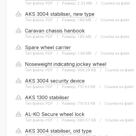
Тип файла:
PDF
/
Размер:
2.33 MB
/
Ссылка на файл
AKS 3004 stabiliser, new type
Тип файла:
PDF
/
Размер:
1.88 MB
/
Ссылка на файл
Caravan chassis hanbook
Тип файла:
PDF
/
Размер:
1.80 MB
/
Ссылка на файл
Spare wheel carrier
Тип файла:
PDF
/
Размер:
1.38 MB
/
Ссылка на файл
Noseweight indicating jockey wheel
Тип файла:
PDF
/
Размер:
968.29 KB
/
Ссылка на файл
AKS 3004 security device
Тип файла:
PDF
/
Размер:
710.63 KB
/
Ссылка на файл
AKS 1300 stabiliser
Тип файла:
PDF
/
Размер:
710.63 KB
/
Ссылка на файл
AL-KO Secure wheel lock
Тип файла:
PDF
/
Размер:
680.57 KB
/
Ссылка на файл
AKS 3004 stabiliser, old type