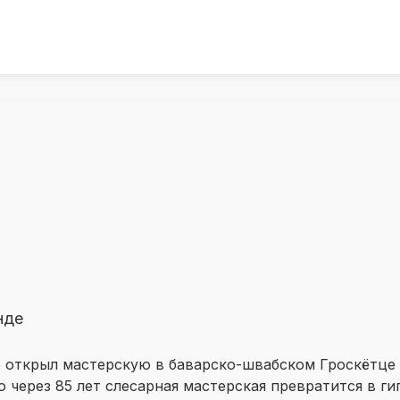
нде
р открыл мастерскую в баварско-швабском Гроскётце
 через 85 лет слесарная мастерская превратится в ги