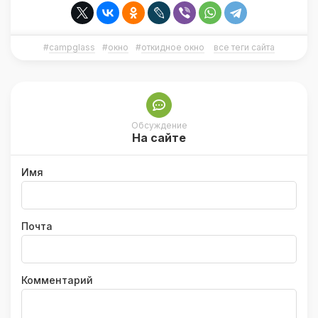
#
campglass
#
окно
#
откидное окно
все теги сайта
Обсуждение
На сайте
Имя
Почта
Комментарий