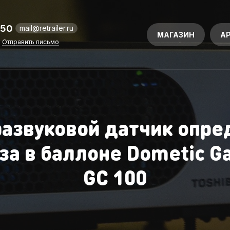
-50
mail@retrailer.ru
МАГАЗИН
А
Отправить письмо
развуковой датчик опр
аза в баллоне Dometic G
GC 100