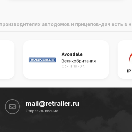
о производителях автодомов и прицепов-дач есть в
JP Heater
я
Китай
Осн. в 2010 г.
mail@retrailer.ru
Отправить письмо