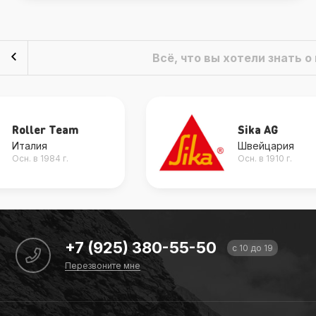
Всё, что вы хотели знать 
Sika AG
Avondale
Швейцария
Великобритани
Осн. в 1910 г.
Осн. в 1970 г.
+7 (925) 380-55-50
с 10 до 19
Перезвоните мне