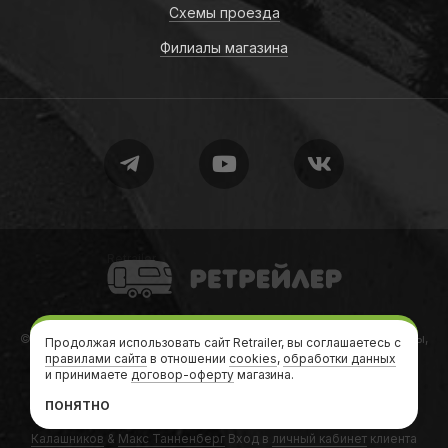
Схемы проезда
Филиалы магазина
Retrailer
© 2010-2026
Retrailer
Ретрейлер — Автодома, кемперы, трейлеры,
Продолжая использовать сайт Retrailer, вы соглашаетесь с
правилами сайта
в отношении
cookies
,
обработки данных
дачи на колесах
и принимаете
договор-оферту
магазина.
Теги
•
Формальности
•
Карта сайта
•
sitemap.xml
ПОНЯТНО
Сайт создан и поддерживается в
RGB Media
У руля:
Андрей
Калашников
&
Макс Танненберг
Вход в
личный кабинет
клиента