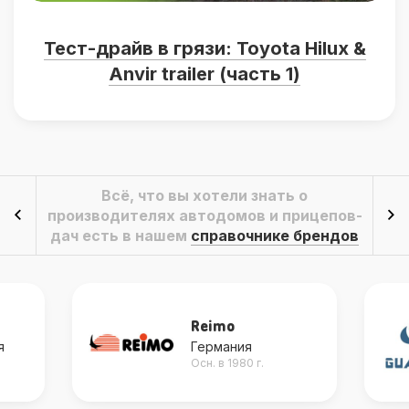
Тест-драйв в грязи: Toyota Hilux &
Anvir trailer (часть 1)
Всё, что вы хотели знать о
производителях автодомов и прицепов-
дач есть в нашем
справочнике брендов
Reimo
я
Германия
Осн. в 1980 г.