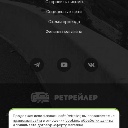
Отправить письмо
Социальные сети
Схемы проезда
Филиалы магазина
Retrailer
© 2010-2026
Retrailer
Ретрейлер — Автодома, кемперы, трейлеры,
Продолжая использовать сайт Retrailer, вы соглашаетесь с
правилами сайта
в отношении
дачи на колесах
cookies
,
обработки данных
и принимаете
договор-оферту
магазина.
Теги
•
Формальности
•
Карта сайта
•
sitemap.xml