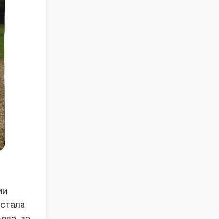
ии
 стала
ева, за