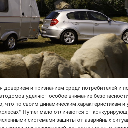
я доверием и признанием среди потребителей и п
автодомов уделяют особое внимание безопасност
о, что по своим динамическим характеристикам и
колесах" Hymer мало отличаются от конкурирующ
исленными системами защиты от аварийных ситуа
ы среди тех покупателей, которые ценят, в перв