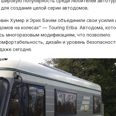
а широкую популярность среди любителей автотур
для создания целой серии автодомов.
 Эрвин Хумер и Эрих Бачем объединили свои усилия 
домов на колесах" — Touring Eriba. Автодома, кот
ись многоразовым модификациям, что позволило
омфортабельность, дизайн и уровень безопасност
даже сегодня.