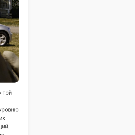
о той
и
 уровню
их
ций.
ую