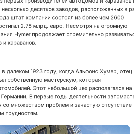
з первых производителей автодомов и караванов 
я несколько десятков заводов, расположенных в р
года штат компании состоял из более чем 2600
остигал 2.78 млрд. евро. Несмотря на огромную
пания Hymer продолжает стремительно развиватьс
 и караванов.
в далеком 1923 году, когда Альфонс Хумер, отец
рыл собственную мастерскую, которая
втомобилей. Этот небольшой цех располагался на
 Германии. В первые годы деятельности автомаст
я со множеством проблем и зачастую отсутствие
ым трудностям.