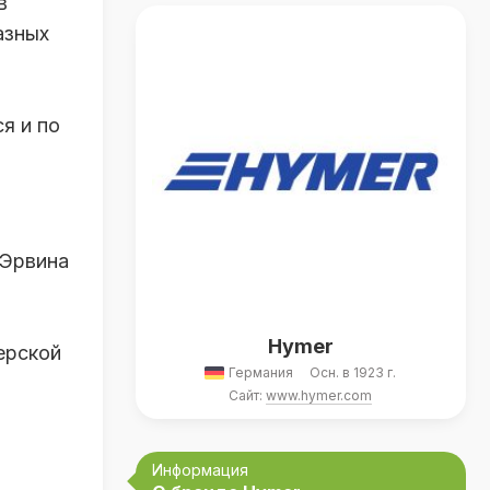
в
азных
я и по
 Эрвина
Hymer
ерской
Германия
Осн. в 1923 г.
Сайт:
www.hymer.com
Информация