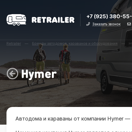
+7 (925) 380-55
Заказать звонок
Retrailer
—
Бренды автодомов, караванов и оборудования
—
H
Hymer
Автодома и караваны от компании Hymer —