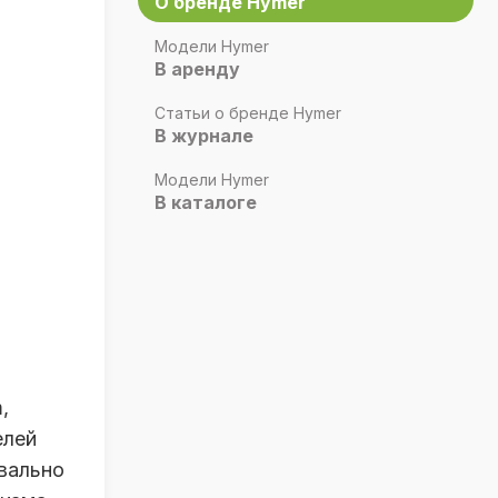
О бренде Hymer
Модели Hymer
В аренду
Статьи о бренде Hymer
В журнале
Модели Hymer
В каталоге
,
елей
квально