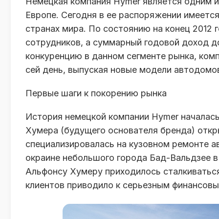
Немецкая компания Hymer является одним и
Европе. Сегодня в ее распоряжении имеетс
странах мира. По состоянию на конец 2012 
сотрудников, а суммарный годовой доход д
конкуренцию в данном сегменте рынка, ком
сей день, выпуская новые модели автодомов
Первые шаги к покорению рынка
История немецкой компании Hymer началась 
Хумера (будущего основателя бренда) отк
специализировалась на кузовном ремонте а
окраине небольшого города Бад-Вальдзее в
Альфонсу Хумеру приходилось сталкиватьс
клиентов приводило к серьезным финансов