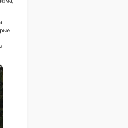
изма,
и
орые
и.