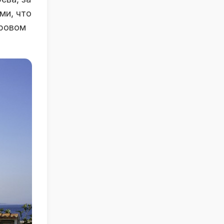
ми, что
ировом