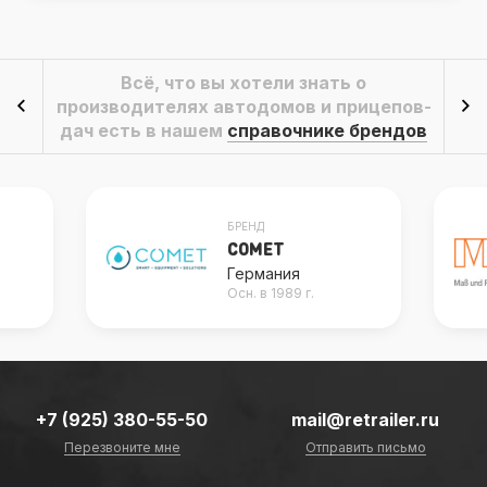
Всё, что вы хотели знать о
производителях автодомов и прицепов-
дач есть в нашем
справочнике брендов
БРЕНД
COMET
Германия
Осн. в 1989 г.
+7 (925) 380-55-50
mail@retrailer.ru
Перезвоните мне
Отправить письмо