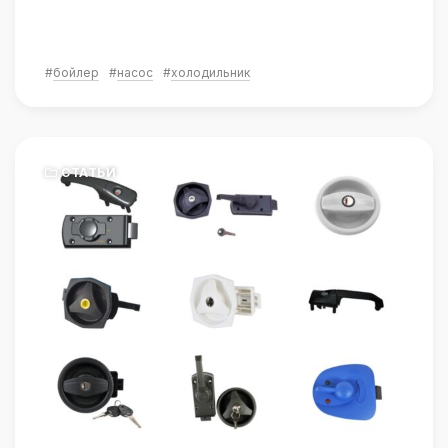
#
бойлер
#
насос
#
холодильник
СТАТЬИ