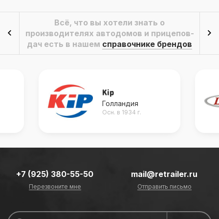
Всё, что вы хотели знать о
производителях автодомов и прицепов-
дач есть в нашем
справочнике брендов
Kip
Голландия
Осн. в 1934 г.
+7 (925) 380-55-50
mail@retrailer.ru
Перезвоните мне
Отправить письмо