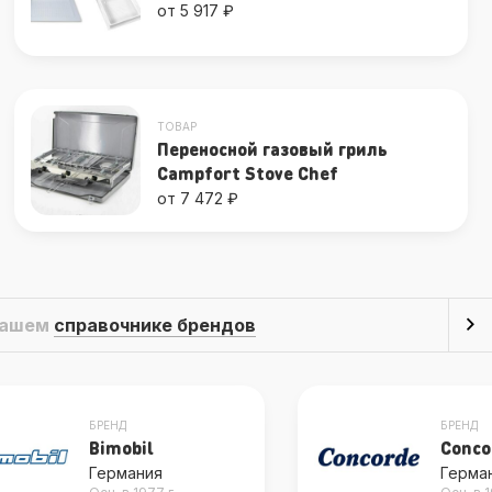
от 5 917 ₽
ТОВАР
Переносной газовый гриль
Campfort Stove Chef
от 7 472 ₽
 нашем
справочнике брендов
БРЕНД
БРЕНД
Concorde
Sika 
Германия
Швейц