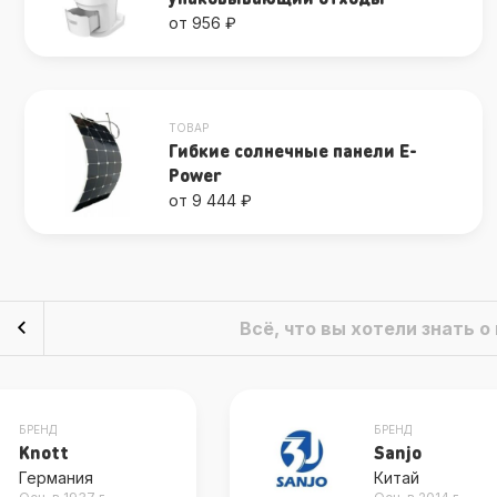
от 956 ₽
ТОВАР
Гибкие солнечные панели E-
Power
от 9 444 ₽
Всё, что вы хотели знать 
БРЕНД
БРЕНД
Sanjo
Swift
Китай
Великобритани