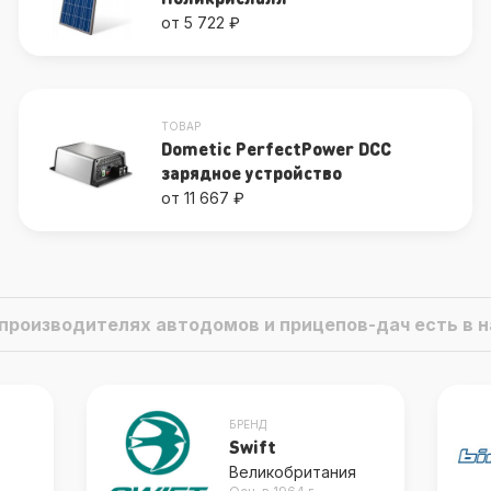
от 5 722 ₽
ТОВАР
Dometic PerfectPower DCC
зарядное устройство
от 11 667 ₽
о производителях автодомов и прицепов-дач есть в
БРЕНД
Bimobil
я
Германия