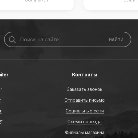
Осн. в 1981 г.
Осн. в 1
iler
Контакты
er
Заказать звонок
r
Отправить письмо
r
Социальные сети
Схемы проезда
о
Филиалы магазина