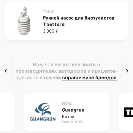
ТОВАР
Ручной насос для биотуалетов
Thetford
3 306 ₽
Всё, что вы хотели знать о
производителях автодомов и прицепов-
дач есть в нашем
справочнике брендов
БРЕНД
Guangrun
Китай
Осн. в 2015 г.