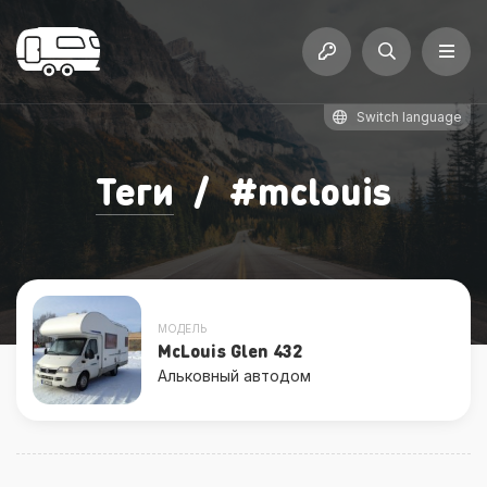
Switch language
Теги
/
#
mclouis
МОДЕЛЬ
McLouis Glen 432
Альковный автодом