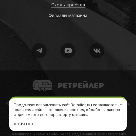
Схемы проезда
Филиалы магазина
Retrailer
© 2010-2026
Retrailer
Ретрейлер — Автодома, кемперы, трейлеры,
Продолжая использовать сайт Retrailer, вы соглашаетесь с
правилами сайта
в отношении
дачи на колесах
cookies
,
обработки данных
и принимаете
договор-оферту
магазина.
Теги
•
Формальности
•
Карта сайта
•
sitemap.xml
ПОНЯТНО
Сайт создан и поддерживается в
RGB Media
У руля:
Андрей
Калашников
&
Макс Танненберг
Вход в
личный кабинет
клиента