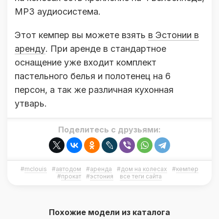
MP3 аудиосистема.
Этот кемпер вы можете взять
в Эстонии в
аренду
. При аренде в стандартное
оснащение уже входит комплект
пастельного белья и полотенец на 6
персон, а так же различная кухонная
утварь.
Поделитесь с друзьями:
#
mclouis
#
автодом
#
аренда
#
дом на колесах
#
кемпер
#
прокат
#
эстония
все теги сайта
Похожие модели из каталога