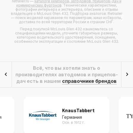
retrailer.ru —
каталоге кемперов, автодомов, прицепов-дач и
коммерческих фургонов
. Технические характеристики,
фотографии интерьера и экстерьера, описание и отзывы
владельцев о
McLouis Glen 432
. Подборка аналогов. Retrailer
— поиск моделей караванов по параметрам, заказ из Европы,
доставка по всей территории России и странам СНГ.
Перед покупкой McLouis Glen 432 ознакомьтесь со
спецификациями модели, уточните габаритные размеры,
категорию водительского удостоверения, оснащение,
особенности эксплуатации и состояние McLouis Glen 432.
Всё, что вы хотели знать о
производителях автодомов и прицепов-
дач есть в нашем
справочнике брендов
KnausTabbert
я
Германия
Осн. в 1912 г.