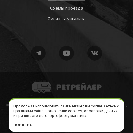
Схемы проезда
Филиалы магазина
Retrailer
© 2010-2026
Retrailer
Ретрейлер — Автодома, кемперы, трейлеры,
Продолжая использовать сайт Retrailer, вы соглашаетесь с
правилами сайта
в отношении
дачи на колесах
cookies
,
обработки данных
и принимаете
договор-оферту
магазина.
Теги
•
Формальности
•
Карта сайта
•
sitemap.xml
ПОНЯТНО
Сайт создан и поддерживается в
RGB Media
У руля:
Андрей