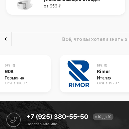
от 956 ₽
Всё, что вы хотели знать 
БРЕНД
БРЕНД
GOK
Rimor
Германия
Италия
Осн. в 1968 г.
Осн. в 1978 г.
+7 (925) 380-55-50
с 10 до 19
Перезвоните мне