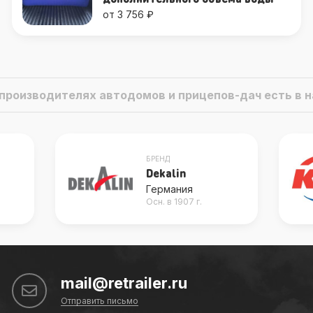
от 3 756 ₽
о производителях автодомов и прицепов-дач есть в
БРЕНД
Dekalin
Германия
Осн. в 1907 г.
mail@retrailer.ru
Отправить письмо