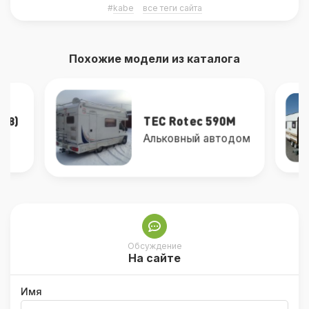
#
kabe
все теги сайта
Похожие модели из каталога
Knaus Azur 560
0M
одом
Прицеп-дача
Обсуждение
На сайте
Имя