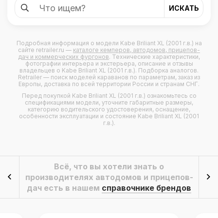
Подробная информация о модели
Kabe Briliant XL (2001 г.в.)
на
сайте retrailer.ru —
каталоге кемперов, автодомов, прицепов-
дач и коммерческих фургонов
. Технические характеристики,
фотографии интерьера и экстерьера, описание и отзывы
владельцев о
Kabe Briliant XL (2001 г.в.)
. Подборка аналогов.
Retrailer — поиск моделей караванов по параметрам, заказ из
Европы, доставка по всей территории России и странам СНГ.
Перед покупкой Kabe Briliant XL (2001 г.в.) ознакомьтесь со
спецификациями модели, уточните габаритные размеры,
категорию водительского удостоверения, оснащение,
особенности эксплуатации и состояние Kabe Briliant XL (2001
г.в.).
Всё, что вы хотели знать о
производителях автодомов и прицепов-
дач есть в нашем
справочнике брендов