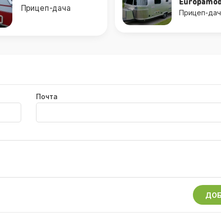
Europamodell
560 UL
Прицеп-дач
Прицеп-дача
Почта
ДОБ