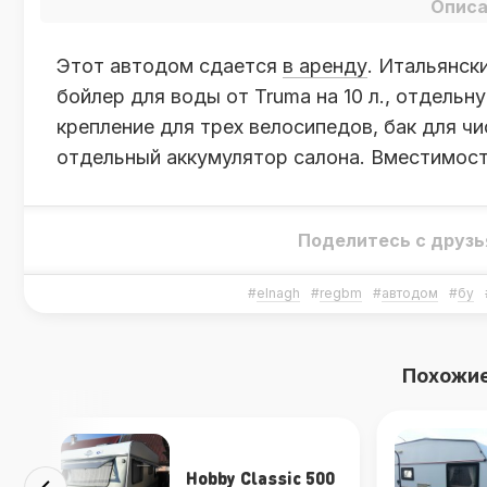
Описа
Этот автодом сдается
в аренду
. Итальянск
бойлер для воды от Truma на 10 л., отдельн
крепление для трех велосипедов, бак для чи
отдельный аккумулятор салона. Вместимост
Поделитесь с друзь
#
elnagh
#
regbm
#
автодом
#
бу
Похожие
KABE Rubin