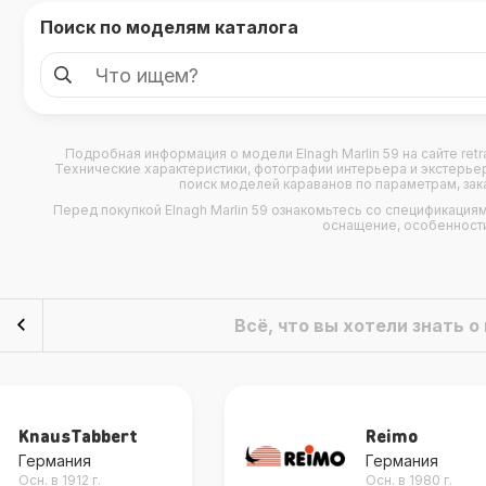
Поиск по моделям каталога
Подробная информация о модели
Elnagh Marlin 59
на сайте retr
Технические характеристики, фотографии интерьера и экстерье
поиск моделей караванов по параметрам, зака
Перед покупкой Elnagh Marlin 59 ознакомьтесь со спецификация
оснащение, особенности 
Всё, что вы хотели знать 
Reimo
Dometic
Германия
Швеция
Осн. в 1980 г.
Осн. в 1968 г.