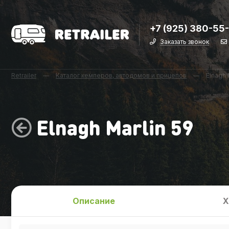
+7 (925) 380-55
Заказать звонок
Retrailer
—
Каталог кемперов, автодомов и прицепов
—
Elnagh 
Elnagh Marlin 59
Описание
Х