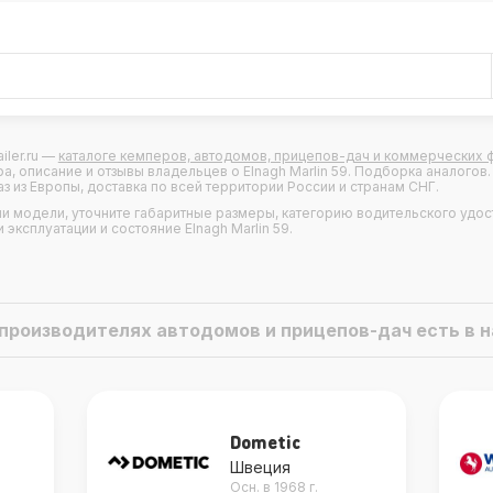
ailer.ru —
каталоге кемперов, автодомов, прицепов-дач и коммерческих 
ра, описание и отзывы владельцев о
Elnagh Marlin 59
. Подборка аналогов. 
з из Европы, доставка по всей территории России и странам СНГ.
ми модели, уточните габаритные размеры, категорию водительского удо
эксплуатации и состояние Elnagh Marlin 59.
о производителях автодомов и прицепов-дач есть в
Westfalia
Германия
Осн. в 1932 г.