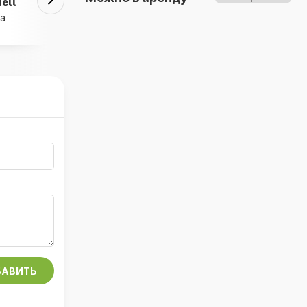
Прицеп-дача
а
АВИТЬ