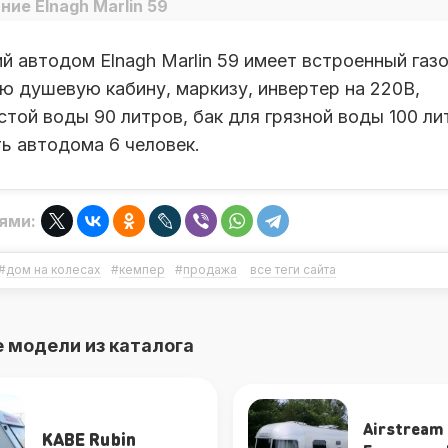
ние Elnagh Marlin 59
ий автодом Elnagh Marlin 59 имеет встроенный газ
ую душевую кабину, маркизу, инвертер на 220В,
стой воды 90 литров, бак для грязной воды 100 ли
ь автодома 6 человек.
ями:
#
дом на колесах
#
кемпер
#
продажа
все теги сайта
 модели из каталога
Airstream 532
Hobby Pres