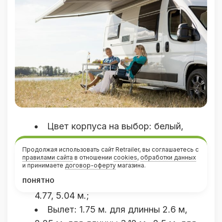
Цвет корпуса на выбор: белый,
серебро, антрацит;
Продолжая использовать сайт Retrailer, вы соглашаетесь с
Цвет и рисунок полотна на выбор:
правилами сайта
в отношении
cookies
,
обработки данных
и принимаете
договор-оферту
магазина.
серый горизонт, синий горизонт;
Длина на выбор: 2.6, 3.12, 3.69, 4.04,
ПОНЯТНО
4.77, 5.04 м.;
Вылет: 1.75 м. для длинны 2.6 м,