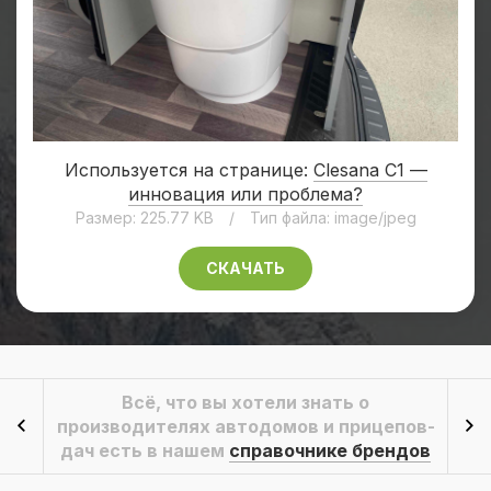
Используется на странице:
Clesana C1 —
инновация или проблема?
Размер: 225.77 KB
/
Тип файла: image/jpeg
СКАЧАТЬ
Всё, что вы хотели знать о
производителях автодомов и прицепов-
дач есть в нашем
справочнике брендов