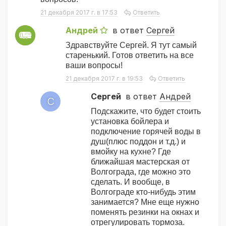
21 декабря 2017 г. в 17:53
Ответить
Андрей
в ответ
Сергей
А
Здравствуйте Сергей. Я тут самый
старенький. Готов ответить на все
ваши вопросы!
21 декабря 2017 г. в 19:53
Ответить
Сергей
в ответ
Андрей
С
Подскажите, что будет стоить
установка бойлера и
подключение горячей воды в
душ(плюс поддон и т.д.) и
вмойку на кухне? Где
ближайшая мастерская от
Волгограда, где можно это
сделать. И вообще, в
Волгограде кто-нибудь этим
занимается? Мне еще нужно
поменять резинки на окнах и
отрегулировать тормоза.