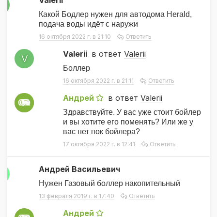
Valerii
V
Какой Бодлер нужен для автодома Herald,
подача воды идёт с наружи
16 октября 2022 г. в 21:10
Ответить
Valerii
в ответ
Valerii
V
Боллер
16 октября 2022 г. в 21:11
Ответить
Андрей
в ответ
Valerii
А
Здравствуйте. У вас уже стоит бойлер
и вы хотите его поменять? Или же у
вас нет пок бойлера?
17 октября 2022 г. в 12:41
Ответить
Андрей Васильевич
А
Нужен Газовый боллер накопительный
13 февраля 2019 г. в 17:40
Ответить
Андрей