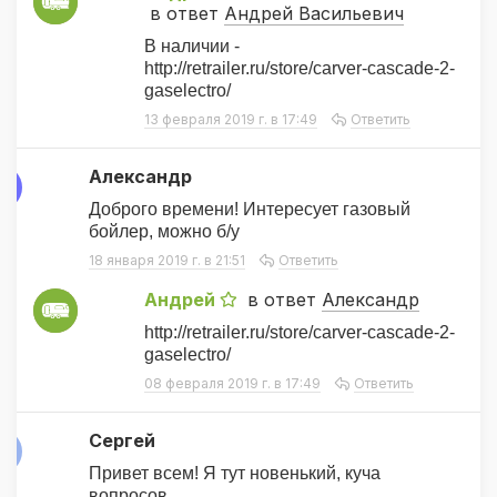
А
в ответ
Андрей Васильевич
В наличии -
http://retrailer.ru/store/carver-cascade-2-
gaselectro/
13 февраля 2019 г. в 17:49
Ответить
Александр
А
Доброго времени! Интересует газовый
бойлер, можно б/у
18 января 2019 г. в 21:51
Ответить
Андрей
в ответ
Александр
А
http://retrailer.ru/store/carver-cascade-2-
gaselectro/
08 февраля 2019 г. в 17:49
Ответить
Сергей
С
Привет всем! Я тут новенький, куча
вопросов.