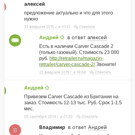
алексей
А
предложение актуально и что для этого
нужно
22 февраля 2015 г. в 01:51
Ответить
Андрей
в ответ
алексей
A
Есть в наличии Carver Cascade 2
(только газовый). Стоимость 23 000
руб.
http://retrailer.ru/magazin-
retrailer/carver-cascade-2/
Звоните!
22 февраля 2015 г. в 18:58
Ответить
Андрей
A
Привезем Carver Cascade из Британии на
заказ. Стоимость 12-13 тыс. Руб. Срок 1-1.5
мес.
05 сентября 2014 г. в 01:20
Ответить
Владимир
в ответ
Андрей
В