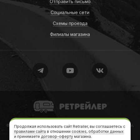
Отправить письмо
Социальные сети
Схемы проезда
Филиалы магазина
Retrailer
© 2010-2026
Retrailer
Ретрейлер — Автодома, кемперы, трейлеры,
Продолжая использовать сайт Retrailer, вы соглашаетесь с
правилами сайта
в отношении
дачи на колесах
cookies
,
обработки данных
и принимаете
договор-оферту
магазина.
Теги
•
Формальности
•
Карта сайта
•
sitemap.xml