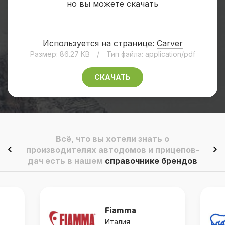
но вы можете скачать
Используется на странице:
Carver
Размер: 86.27 KB
/
Тип файла: application/pdf
СКАЧАТЬ
Всё, что вы хотели знать о
производителях автодомов и прицепов-
дач есть в нашем
справочнике брендов
Fiamma
Италия