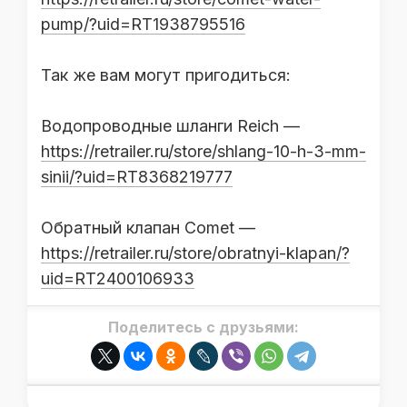
pump/?uid=RT1938795516
Так же вам могут пригодиться:
Водопроводные шланги Reich —
https://retrailer.ru/store/shlang-10-h-3-mm-
sinii/?uid=RT8368219777
Обратный клапан Comet —
https://retrailer.ru/store/obratnyi-klapan/?
uid=RT2400106933
Поделитесь с друзьями: