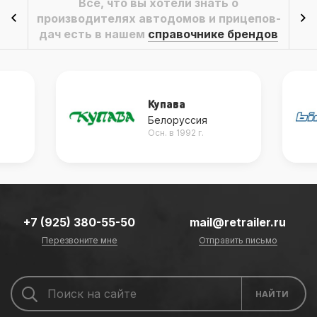
Всё, что вы хотели знать о
производителях автодомов и прицепов-
дач есть в нашем
справочнике брендов
Купава
Белоруссия
Осн. в 1992 г.
+7 (925) 380-55-50
mail@retrailer.ru
Перезвоните мне
Отправить письмо