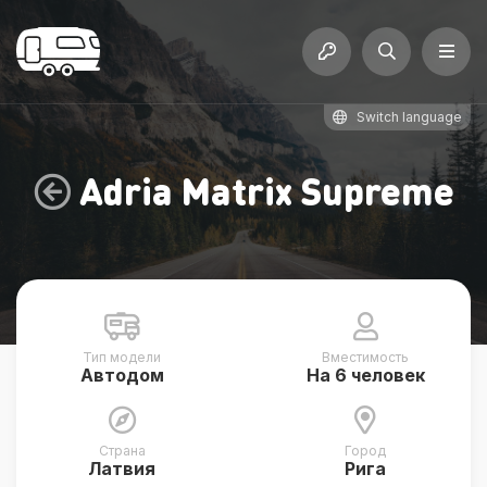
Switch language
Adria Matrix Supreme
Тип модели
Вместимость
Автодом
На 6 человек
Страна
Город
Латвия
Рига