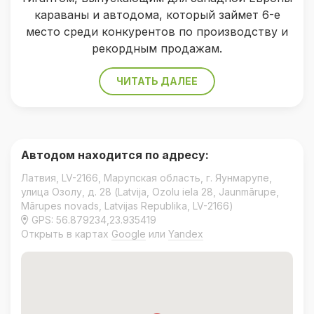
караваны и автодома, который займет 6-е
место среди конкурентов по производству и
рекордным продажам.
ЧИТАТЬ ДАЛЕЕ
Автодом находится по адресу:
Латвия, LV-2166, Марупская область, г. Яунмарупе,
улица Озолу, д. 28 (Latvija, Ozolu iela 28, Jaunmārupe,
Mārupes novads, Latvijas Republika, LV-2166)
GPS: 56.879234,23.935419
Открыть в картах
Google
или
Yandex