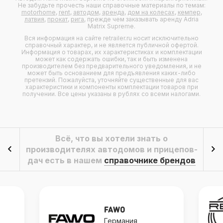
Не забудьте прочесть наши справочные материалы по темам:
motorhome
,
rent
,
автодом
,
аренда
,
дом на колесах
,
кемпер
,
латвия
,
прокат
,
рига
, прежде чем заказывать аренду Adria
Matrix Supreme.
Вся информация на сайте retrailer.ru носит исключительно
справочный характер, и не является публичной офертой.
Информация о товарах, их характеристиках и комплектации
может как содержать ошибки, так и быть изменена
производителем без предварительного уведомления, и не
может быть основанием для предъявления каких-либо
претензий. Пожалуйста, уточняйте существенные для вас
характеристики и компоненты комплектации товаров при
получении. Все цены указаны в рублях со всеми налогами.
Всё, что вы хотели знать о
производителях автодомов и прицепов-
дач есть в нашем
справочнике брендов
FAWO
Германия