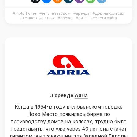
#
motorhome
#
rent
#
автодом
#
аренда
#
дом на колесах
#
кемпер
#
латвия
#
прокат
#
рига
все теги сайта
О бренде
Adria
Когда в 1954-м году в словенском городке
Ново Место появилась фирма по
производству домов на колесах, трудно было
представить, что уже через 40 лет она станет
гигантом, выпускающим для Западной Европы