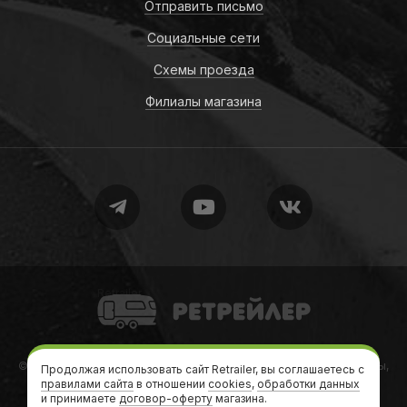
Отправить письмо
Социальные сети
Схемы проезда
Филиалы магазина
Retrailer
© 2010-2026
Retrailer
Ретрейлер — Автодома, кемперы, трейлеры,
Продолжая использовать сайт Retrailer, вы соглашаетесь с
правилами сайта
в отношении
дачи на колесах
cookies
,
обработки данных
и принимаете
договор-оферту
магазина.
Теги
•
Формальности
•
Карта сайта
•
sitemap.xml