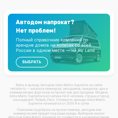
Автодом напрокат?
Нет проблем!
Полный справочник компаний по
арендне домов на колесах со всей
России в одном месте — на
RV Land
ВЫБРАТЬ
Взять в аренду Автодом
Adria Matrix Supreme
на сайте
retrailer.ru — каталоге кемперов, автодомов, прицепов-дач и
коммерческих фургонов на прокат или для продажи. Модель
Adria Matrix Supreme рассчитана На 6 человек, страна и город
нахождения: Латвия, Рига. Стоимость аренды Adria Matrix
Supreme начинается от 2500 ₽ в сутки.
Поможем подобрать на прокат кемпер, автодом или
коммерческий прицеп под ваши нужды. Выберем аналог
Автодом Adria Matrix Supreme по стоимости и характеристикам.