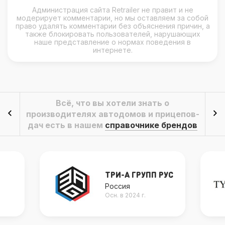
Администрация сайта Retrailer не правит и не
модерирует комментарии, но мы оставляем за собой
право удалять комментарии без объяснения причин, а
также блокировать пользователей, нарушающих
наше представление о нормах поведения в
интернете.
Всё, что вы хотели знать о
производителях автодомов и прицепов-
дач есть в нашем
справочнике брендов
ТРИ-А ГРУПП РУС
Россия
Осн. в 2024 г.