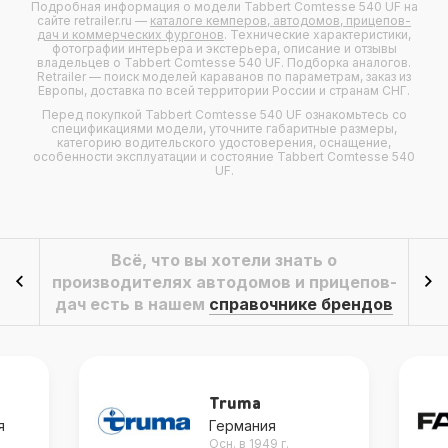
Подробная информация о модели
Tabbert Comtesse 540 UF
на
сайте retrailer.ru —
каталоге кемперов, автодомов, прицепов-
дач и коммерческих фургонов
. Технические характеристики,
фотографии интерьера и экстерьера, описание и отзывы
владельцев о
Tabbert Comtesse 540 UF
. Подборка аналогов.
Retrailer — поиск моделей караванов по параметрам, заказ из
Европы, доставка по всей территории России и странам СНГ.
Перед покупкой Tabbert Comtesse 540 UF ознакомьтесь со
спецификациями модели, уточните габаритные размеры,
категорию водительского удостоверения, оснащение,
особенности эксплуатации и состояние Tabbert Comtesse 540
UF.
Всё, что вы хотели знать о
производителях автодомов и прицепов-
дач есть в нашем
справочнике брендов
Truma
я
Германия
Осн. в 1949 г.