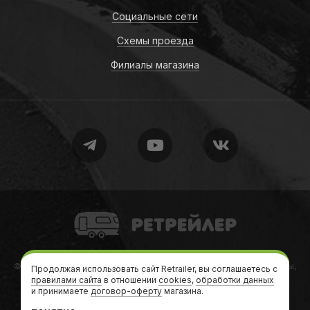
Социальные сети
Схемы проезда
Филиалы магазина
Retrailer
© 2010-2026
Retrailer
Ретрейлер — Автодома, кемперы, трейлеры,
Продолжая использовать сайт Retrailer, вы соглашаетесь с
правилами сайта
в отношении
дачи на колесах
cookies
,
обработки данных
и принимаете
договор-оферту
магазина.
Теги
•
Формальности
•
Карта сайта
•
sitemap.xml