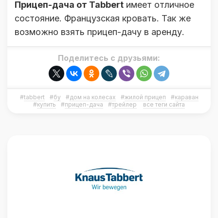
Прицеп-дача от Tabbert
имеет отличное
состояние. Французская кровать. Так же
возможно взять прицеп-дачу в аренду.
Поделитесь с друзьями:
#
tabbert
#
бу
#
дом на колесах
#
жилой прицеп
#
караван
#
купить
#
прицеп-дача
#
трейлер
все теги сайта