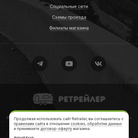
Социальные сети
Схемы проезда
Филиалы магазина
Retrailer
© 2010-2026
Retrailer
Ретрейлер — Автодома, кемперы, трейлеры,
Продолжая использовать сайт Retrailer, вы соглашаетесь с
правилами сайта
в отношении
дачи на колесах
cookies
,
обработки данных
и принимаете
договор-оферту
магазина.
Теги
•
Формальности
•
Карта сайта
•
sitemap.xml