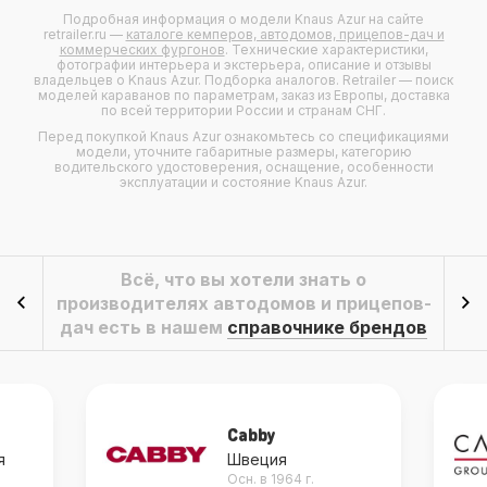
Подробная информация о модели
Knaus Azur
на сайте
retrailer.ru —
каталоге кемперов, автодомов, прицепов-дач и
коммерческих фургонов
. Технические характеристики,
фотографии интерьера и экстерьера, описание и отзывы
владельцев о
Knaus Azur
. Подборка аналогов. Retrailer — поиск
моделей караванов по параметрам, заказ из Европы, доставка
по всей территории России и странам СНГ.
Перед покупкой Knaus Azur ознакомьтесь со спецификациями
модели, уточните габаритные размеры, категорию
водительского удостоверения, оснащение, особенности
эксплуатации и состояние Knaus Azur.
Всё, что вы хотели знать о
производителях автодомов и прицепов-
дач есть в нашем
справочнике брендов
Cabby
я
Швеция
Осн. в 1964 г.