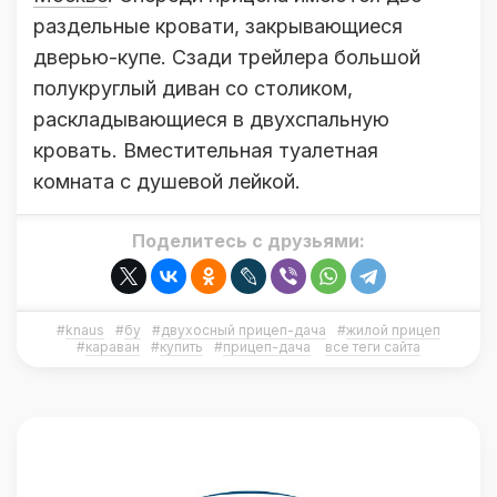
раздельные кровати, закрывающиеся
дверью-купе. Сзади трейлера большой
полукруглый диван со столиком,
раскладывающиеся в двухспальную
кровать. Вместительная туалетная
комната с душевой лейкой.
Поделитесь с друзьями:
#
knaus
#
бу
#
двухосный прицеп-дача
#
жилой прицеп
#
караван
#
купить
#
прицеп-дача
все теги сайта