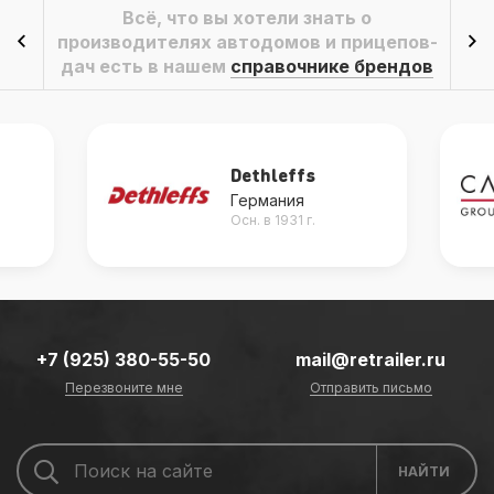
Всё, что вы хотели знать о
производителях автодомов и прицепов-
дач есть в нашем
справочнике брендов
Dethleffs
Германия
Осн. в 1931 г.
+7 (925) 380-55-50
mail@retrailer.ru
Перезвоните мне
Отправить письмо