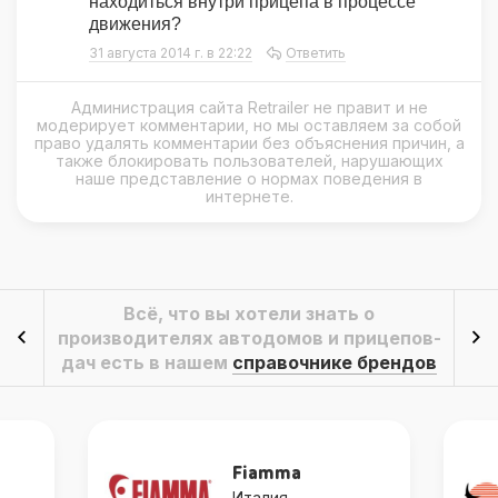
находиться внутри прицепа в процессе
движения?
31 августа 2014 г. в 22:22
Ответить
Администрация сайта Retrailer не правит и не
модерирует комментарии, но мы оставляем за собой
право удалять комментарии без объяснения причин, а
также блокировать пользователей, нарушающих
наше представление о нормах поведения в
интернете.
Всё, что вы хотели знать о
производителях автодомов и прицепов-
дач есть в нашем
справочнике брендов
Fiamma
Rei
Италия
Гер