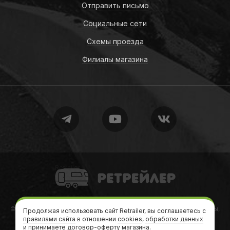
Отправить письмо
Социальные сети
Схемы проезда
Филиалы магазина
Retrailer
© 2010-2026
Retrailer
Ретрейлер — Автодома, кемперы, трейлеры,
Продолжая использовать сайт Retrailer, вы соглашаетесь с
правилами сайта
в отношении
дачи на колесах
cookies
,
обработки данных
и принимаете
договор-оферту
магазина.
Теги
•
Формальности
•
Карта сайта
•
sitemap.xml