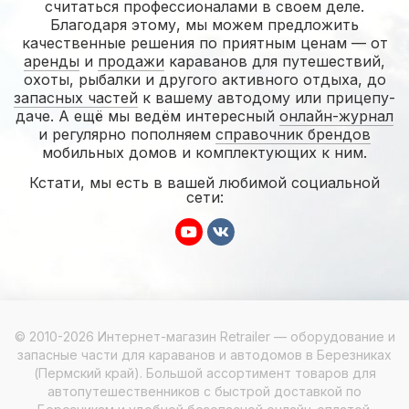
считаться профессионалами в своем деле.
Благодаря этому, мы можем предложить
качественные решения по приятным ценам — от
аренды
и
продажи
караванов для путешествий,
охоты, рыбалки и другого активного отдыха, до
запасных частей
к вашему автодому или прицепу-
даче. А ещё мы ведём интересный
онлайн-журнал
и регулярно пополняем
справочник брендов
мобильных домов и комплектующих к ним.
Кстати, мы есть в вашей любимой социальной
сети:
© 2010-2026 Интернет-магазин Retrailer — оборудование и
запасные части для караванов и автодомов в Березниках
(Пермский край). Большой ассортимент товаров для
автопутешественников с быстрой доставкой по