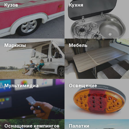
Кузов
Кухня
Маркизы
Мебель
Мультимедиа
Освещение
Оснащение кемпингов
Палатки