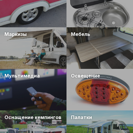
Маркизы
Мебель
Мультимедиа
Освещение
Оснащение кемпингов
Палатки