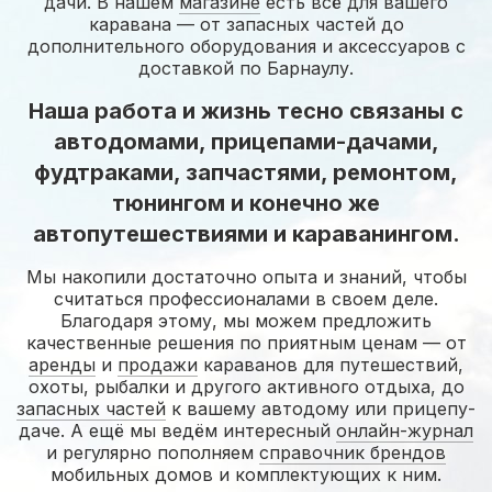
дачи. В нашем
магазине
есть всё для вашего
каравана — от запасных частей до
дополнительного оборудования и аксессуаров с
доставкой по Барнаулу.
Наша работа и жизнь тесно связаны с
автодомами, прицепами-дачами,
фудтраками, запчастями, ремонтом,
тюнингом и конечно же
автопутешествиями и караванингом.
Мы накопили достаточно опыта и знаний, чтобы
считаться профессионалами в своем деле.
Благодаря этому, мы можем предложить
качественные решения по приятным ценам — от
аренды
и
продажи
караванов для путешествий,
охоты, рыбалки и другого активного отдыха, до
запасных частей
к вашему автодому или прицепу-
даче. А ещё мы ведём интересный
онлайн-журнал
и регулярно пополняем
справочник брендов
мобильных домов и комплектующих к ним.