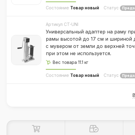
Состояние
Товар новый
Статус
Предз
Артикул CT-UNI
Универсальный адаптер на раму пр
рамы высотой до 17 см и шириной д
с мувером от земли до верхней точ
при этом не используется.
Вес товара 11.1 кг
Состояние
Товар новый
Статус
Предз
Рабочие процессы контролируются визуаль
Характеристики