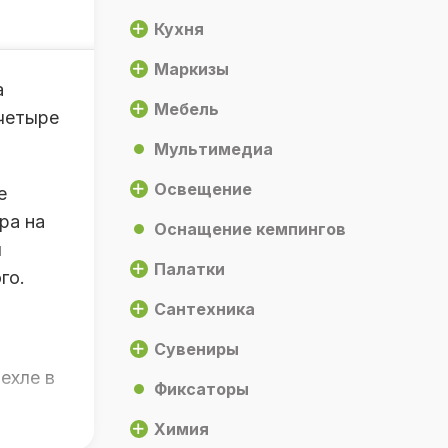
Кухня
Маркизы
а
Мебель
 четыре
Мультимедиа
Освещение
е
ра на
Оснащение кемпингов
я
Палатки
го.
Сантехника
Сувениры
ехле в
Фиксаторы
Химия