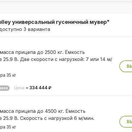
его каравана. Особенно это заметно в двухосном
стоит дешевле, чем оригинальный комплект с 4
olley универсальный гусеничный мувер"
тажом для двухосного каравана;
доступно 3 варианта
лужил долго, необходимо обслуживать перед нача
 грязь, химические реагенты и перепады температ
масса прицепа до 2500 кг. Ёмкость
еского мувера. Обслуживание приводов часто тр
25.9 В. Две скорости с нагрузкой: 7 или 14 м/
 Trolley вам не придется этого делать;
В
версален и может использоваться с разными прице
ра 35 кг
но парковать сразу несколько прицепов.
Цена
~ 334 444 ₽
аказ
масса прицепа до 4500 кг. Ёмкость
25.9 В. Скорость с нагрузкой 6 м/мин.
В
ра 35 кг