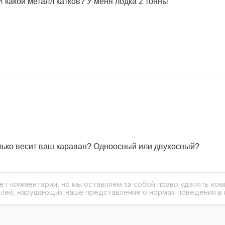
И какой металл катков? У меня лодка 2 тонны
олько весит ваш караван? Одноосный или двухосный?
рует комментарии, но мы оставляем за собой право удалять ко
елей, нарушающих наше представление о нормах поведения в 