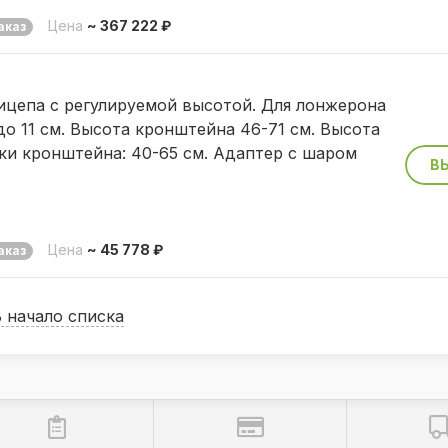
Цена
~ 367 222 ₽
аказ
ицепа с регулируемой высотой. Для лонжерона
о 11 см. Высота кронштейна 46-71 см. Высота
ки кронштейна: 40-65 см. Адаптер с шаром
В
Цена
~ 45 778 ₽
аказ
В начало списка
но с помощью двух светодиодов.