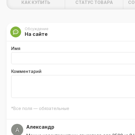
КАК КУПИТЬ
СТАТУС ТОВАРА
СО
Максимальный уклон — 10%;
Время работы — до 30 мин в нормал
Обсуждение
Максимальна вертикальная нагрузка 
На сайте
Комплект поставки
:
Имя
Мувер;
Зарядное устройство от 220 В;
Комментарий
Пульт ДУ;
Удобная сумка для переноски;
Инструкция по эксплуатации;
Кронштейн с шаром Ø50 мм.
*Все поля — обязательные
Александр
А