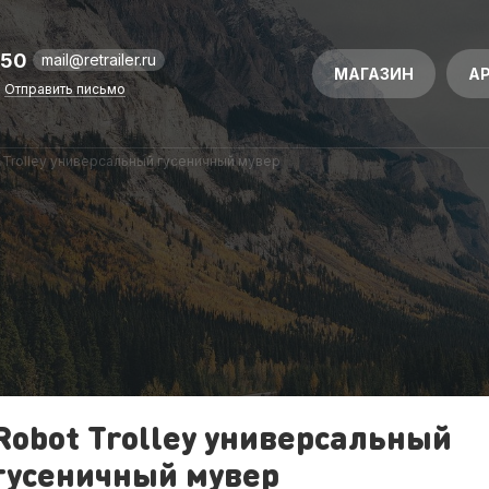
-50
mail@retrailer.ru
МАГАЗИН
А
Отправить письмо
 Trolley универсальный гусеничный мувер
Robot Trolley универсальный
гусеничный мувер