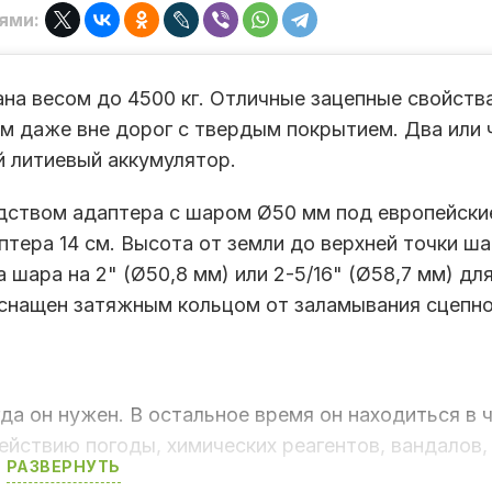
ями:
на весом до 4500 кг. Отличные зацепные свойств
м даже вне дорог с твердым покрытием. Два или
 литиевый аккумулятор.
дством адаптера с шаром Ø50 мм под европейски
птера 14 см. Высота от земли до верхней точки ша
шара на 2" (Ø50,8 мм) или 2-5/16" (Ø58,7 мм) дл
снащен затяжным кольцом от заламывания сцепно
да он нужен. В остальное время он находиться в ч
ействию погоды, химических реагентов, вандалов,
РАЗВЕРНУТЬ