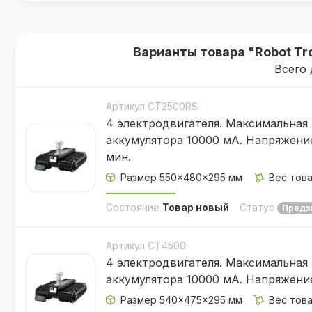
Не расходует грузоподъемность ваш
варианте;
Даже самая дорогая модель СТ4500 
Варианты товара "Robot Tr
двигателями от Truma или AL-KO с мон
Всего 
Любой колесный мувер, что бы он с
каждого сезона. Влажная среда, пыль и
Артикул СТ2500RS
4 электродвигателя. Максимальная 
ускоряют коррозию в приводах классич
аккумулятора 10000 мА. Напряжение 
демонтажа двигателей. С мувером Robot
мин.
Гусеничный мувер Robot Trolley уни
Размер 550×480×295 мм
Вес това
Это удобно, если на вашей стоянке нуж
Состояние
Товар новый
Статус
Предз
Артикул СТ4500
4 электродвигателя. Максимальная 
аккумулятора 10000 мА. Напряжение 
Размер 540×475×295 мм
Вес това