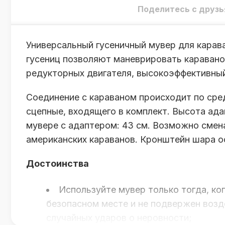
Поделитесь с друзь
Универсальный гусеничный мувер для карава
гусениц позволяют маневрировать каравано
редукторных двигателя, высокоэффективный
Соединение с караваном происходит по сре
сцепные, входящего в комплект. Высота ада
мувере с адаптером: 43 см. Возможно смена 
американских караванов. Кронштейн шара о
Достоинства
Используйте мувер только тогда, ког
безопасном месте и не подвержен возд
случайных ударов о неровности;