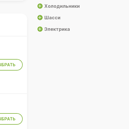
Холодильники
Шасси
Электрика
лом
ур
ебует
ЫБРАТЬ
пами.
ЫБРАТЬ