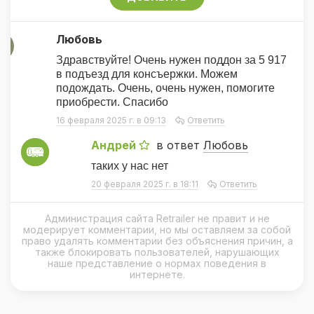
Любовь
Л
Здравствуйте! Очень нужен поддон за 5 917
в подъезд для консъержки. Можем
подождать. Очень, очень нужен, помогите
приобрести. Спасибо
16 февраля 2025 г. в 09:13
Ответить
Андрей
в ответ
Любовь
А
таких у нас нет
20 февраля 2025 г. в 18:11
Ответить
Администрация сайта Retrailer не правит и не
модерирует комментарии, но мы оставляем за собой
право удалять комментарии без объяснения причин, а
также блокировать пользователей, нарушающих
наше представление о нормах поведения в
интернете.