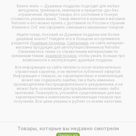
Важно знать — Душевые поддоны подходит для любых
автодомов
,
трейлеров
,
кемперов
и
прицепов-дач
без
ограничений. Артикул товара, его состояние и точную
стоимость указаны выше. Товар имеется в наличии в магазине
Retrailer и его можно купить с доставкой по России и странам
ближнего СНГ или оформить самовывоз заказанных товаров.
Ищите товар, похожий на Душевые поддоны или более
дешёвый аналог? Найдите его в большом ассортименте
разделов
Душевые поддоны
,
Сантехника
, на сайте интернет-
магазина продукции для автопутешественников Retrailer.
Ознакомьтесь также со справочными материалами по
связанным темам:
душевой поддон
, чтобы узнать больше про
возможности и эксплуатацию душевые поддоны.
Вся информация на сайте retrailer.ru носит исключительно
справочный характер, и не является публичной офертой.
Информация о товарах, их характеристиках и комплектации
может как содержать ошибки, так и быть изменена
производителем без предварительного уведомления, и не
может быть основанием для предъявления каких-либо
претензий. Пожалуйста, уточняйте существенные для вас
характеристики и компоненты комплектации товаров при
получении. Все цены указаны в рублях со всеми налогами.
Товары, которые вы недавно смотрели
Показать все